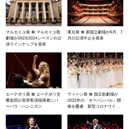
マルセイユ発 〓 マルセイユ歌
東京発 〓 新国立劇場が6月、7
劇場が2023/2024シーズンの公
月の公演中止を発表
演ラインナップを発表
エーテボリ発 〓 エーテボリ交
ウィーン発 〓 国立歌劇場が
響楽団が首席客演指揮者にバ
2022年の「オーパンバル」開
ーバラ・ハンニガン
催を憂慮、新型コロナウイ…