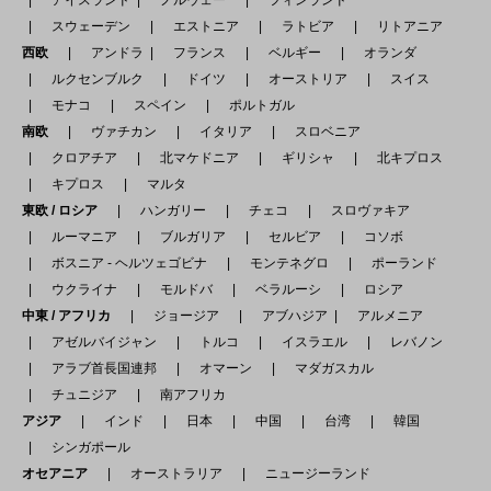
スウェーデン
エストニア
ラトビア
リトアニア
西欧
アンドラ
フランス
ベルギー
オランダ
ルクセンブルク
ドイツ
オーストリア
スイス
モナコ
スペイン
ポルトガル
南欧
ヴァチカン
イタリア
スロベニア
クロアチア
北マケドニア
ギリシャ
北キプロス
キプロス
マルタ
東欧 / ロシア
ハンガリー
チェコ
スロヴァキア
ルーマニア
ブルガリア
セルビア
コソボ
ボスニア - ヘルツェゴビナ
モンテネグロ
ポーランド
ウクライナ
モルドバ
ベラルーシ
ロシア
中東 / アフリカ
ジョージア
アブハジア
アルメニア
アゼルバイジャン
トルコ
イスラエル
レバノン
アラブ首長国連邦
オマーン
マダガスカル
チュニジア
南アフリカ
アジア
インド
日本
中国
台湾
韓国
シンガポール
オセアニア
オーストラリア
ニュージーランド