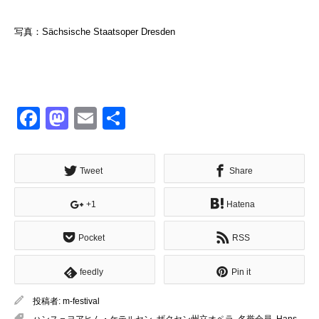
写真：Sächsische Staatsoper Dresden
Facebook
Mastodon
Email
共
有
Tweet
Share
+1
Hatena
Pocket
RSS
feedly
Pin it
投稿者:
m-festival