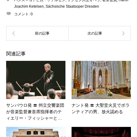
ハンス＝ヨアヒム・ケテルセン
,
ザクセン州立オペラ
,
名誉会員
,
Hans-
Joachim Ketelsen
,
Sächsische Staatsoper Dresden
コメント:
0
関連記事
サンパウロ発 〓 州立交響楽団
ナント発 〓 大聖堂火災でボラ
が音楽監督兼首席指揮者のテ
ンティアの男、放火認める
ィエリー・フィッシャーと…