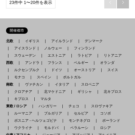
23件中 1〜20件を表示


開催都市
北欧
イギリス
アイルランド
デンマーク
アイスランド
ノルウェー
フィンランド
スウェーデン
エストニア
ラトビア
リトアニア
西欧
アンドラ
フランス
ベルギー
オランダ
ルクセンブルク
ドイツ
オーストリア
スイス
モナコ
スペイン
ポルトガル
南欧
ヴァチカン
イタリア
スロベニア
クロアチア
北マケドニア
ギリシャ
北キプロス
キプロス
マルタ
東欧 / ロシア
ハンガリー
チェコ
スロヴァキア
ルーマニア
ブルガリア
セルビア
コソボ
ボスニア - ヘルツェゴビナ
モンテネグロ
ポーランド
ウクライナ
モルドバ
ベラルーシ
ロシア
中東 / アフリカ
ジョージア
アブハジア
アルメニア