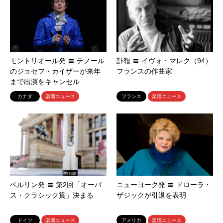
モントリオール発 〓 テノール
訃報 〓 イヴォ・マレク（94）
のジョセフ・カイザーが来年
フランスの作曲家
まで出演をキャンセル
カナダ
楽壇ニュース
フランス
楽壇ニュース
ベルリン発 〓 第2回「オーパ
ニューヨーク発 〓 ドローラ・
ス・クラシック賞」決まる
ザジックが引退を表明
ドイツ
楽壇ニュース
アメリカ
楽壇ニュース