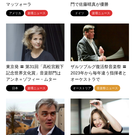
マッツォーラ
門で佐藤晴真が優勝
アメリカ
楽壇ニュース
ドイツ
楽壇ニュース
東京発 〓 第31回「高松宮殿下
ザルツブルグ復活祭音楽祭 〓
記念世界文化賞」音楽部門は
2023年から毎年違う指揮者と
アンネ＝ゾフィー・ムター
オーケストラで
日本
楽壇ニュース
オーストリア
音楽祭ニュース