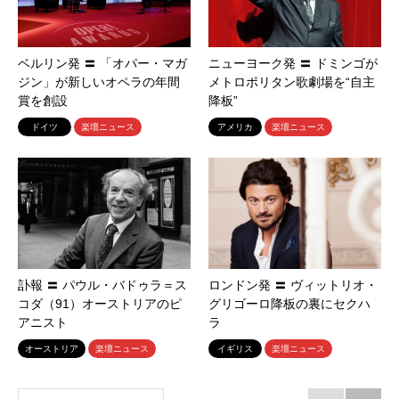
ベルリン発 〓 「オパー・マガ
ニューヨーク発 〓 ドミンゴが
ジン」が新しいオペラの年間
メトロポリタン歌劇場を“自主
賞を創設
降板”
ドイツ
楽壇ニュース
アメリカ
楽壇ニュース
訃報 〓 パウル・バドゥラ＝ス
ロンドン発 〓 ヴィットリオ・
コダ（91）オーストリアのピ
グリゴーロ降板の裏にセクハ
アニスト
ラ
オーストリア
楽壇ニュース
イギリス
楽壇ニュース