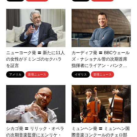
ニューヨーク発 〓 新たに11人
カーディフ発 〓 BBCウェール
の女性がドミンゴのセクハラ
ズ・ナショナル管の次期首席
を証言
指揮者にライアン・バンク…
アメリカ
楽壇ニュース
イギリス
楽壇ニュース
シカゴ発 〓 リリック・オペラ
ミュンヘン発 〓 ミュンヘン国
の次期音楽監督にエンリケ・
際音楽コンクールのチェロ部