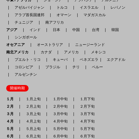
アゼルバイジャン
トルコ
イスラエル
レバノン
アラブ首長国連邦
オマーン
マダガスカル
チュニジア
南アフリカ
アジア
インド
日本
中国
台湾
韓国
シンガポール
オセアニア
オーストラリア
ニュージーランド
南北アメリカ
カナダ
アメリカ
メキシコ
プエルト・リコ
キューバ
ベネズエラ
エクアドル
コロンビア
ブラジル
チリ
ペルー
アルゼンチン
開催時期
１月
１月上旬
１月中旬
１月下旬
２月
２月上旬
２月中旬
２月下旬
３月
３月上旬
３月中旬
３月下旬
４月
４月上旬
４月中旬
４月下旬
５月
５月上旬
５月中旬
５月下旬
６月
６月上旬
６月中旬
６月下旬