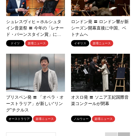
シュレスヴィヒ＝ホルシュタ
ロンドン発 〓 ロンドン響が新
イン音楽祭 〓 今年の「レナー
シーズン開幕直後に中国、ベ
ド・バーンスタイン賞」に…
トナムへ
ドイツ
楽壇ニュース
イギリス
楽壇ニュース
ブリスベン発 〓 「オペラ・オ
オスロ発 〓 ソニア王妃国際音
ーストラリア」が新しい“リン
楽コンクールが閉幕
グ”チクルス
オーストラリア
楽壇ニュース
ノルウェー
楽壇ニュース