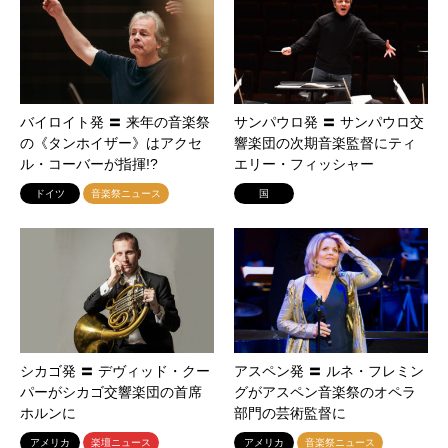
バイロイト発 〓 来年の音楽祭
サンパウロ発 〓 サンパウロ交
の《タンホイザー》はアクセ
響楽団の次期音楽監督にティ
ル・コーバーが指揮!?
エリー・フィッシャー
ドイツ
音楽祭ニュース
国
シカゴ発 〓 デヴィッド・クー
アスペン発 〓 ルネ・フレミン
パーがシカゴ交響楽団の首席
グがアスペン音楽祭のオペラ
ホルンに
部門の芸術監督に
アメリカ
楽壇ニュース
アメリカ
音楽祭ニュース