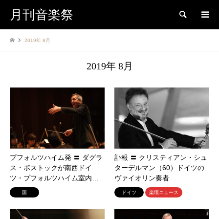
月刊音楽祭
検索
2019年 8月
2019年 8月
プフォルツハイム発 〓 ダグラ
訃報 〓 クリスティアン・シュ
ス・ボストックが南西ドイ
ターデルマン（60）ドイツの
ツ・プフォルツハイム室内…
ヴァイオリン奏者
国
ドイツ
楽壇ニュース