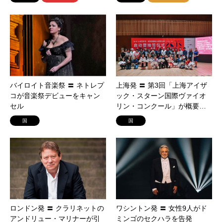
バイロイト音楽祭 〓 ネトレプ
上海発 〓 第3回「上海アイザ
コが音楽祭デビューをキャン
ック・スターン国際ヴァイオ
セル
リン・コンクール」が概要…
国
国
ロンドン発 〓 クラリネットの
ワシントン発 〓 女性9人がド
アンドリュー・マリナーが引
ミンゴのセクハラを告発