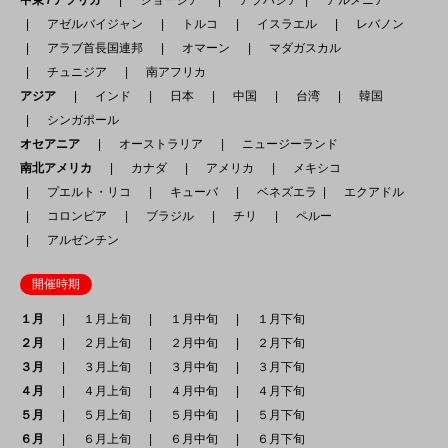
アゼルバイジャン
トルコ
イスラエル
レバノン
アラブ首長国連邦
オマーン
マダガスカル
チュニジア
南アフリカ
アジア
インド
日本
中国
台湾
韓国
シンガポール
オセアニア
オーストラリア
ニュージーランド
南北アメリカ
カナダ
アメリカ
メキシコ
プエルト・リコ
キューバ
ベネズエラ
エクアドル
コロンビア
ブラジル
チリ
ペルー
アルゼンチン
開催時期
１月
１月上旬
１月中旬
１月下旬
２月
２月上旬
２月中旬
２月下旬
３月
３月上旬
３月中旬
３月下旬
４月
４月上旬
４月中旬
４月下旬
５月
５月上旬
５月中旬
５月下旬
６月
６月上旬
６月中旬
６月下旬