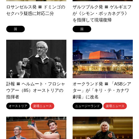
ロサンゼルス発 〓 ドミンゴの
ザルツブルク発 〓 ゲルギエフ
セクハラ疑惑に対応二分
が《シモン・ボッカネグラ》
を指揮して現場復帰
国
国
訃報 〓 ヘルムート・フロシャ
オークランド発 〓 「ASBシア
ウアー（85）オーストリアの
ター」が「キリ・テ・カナワ
指揮者
劇場」に改名
オーストリア
楽壇ニュース
ニュージーランド
楽壇ニュース