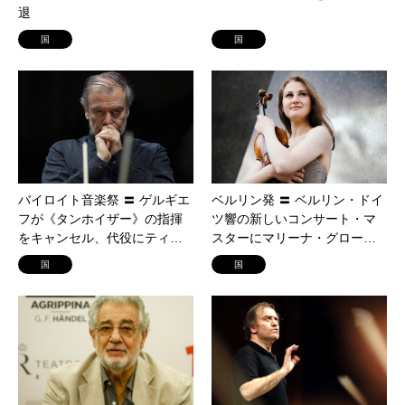
退
国
国
バイロイト音楽祭 〓 ゲルギエ
ベルリン発 〓 ベルリン・ドイ
フが《タンホイザー》の指揮
ツ響の新しいコンサート・マ
をキャンセル、代役にティ…
スターにマリーナ・グロー…
国
国