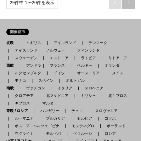
29件中 1〜20件を表示


開催都市
北欧
イギリス
アイルランド
デンマーク
アイスランド
ノルウェー
フィンランド
スウェーデン
エストニア
ラトビア
リトアニア
西欧
アンドラ
フランス
ベルギー
オランダ
ルクセンブルク
ドイツ
オーストリア
スイス
モナコ
スペイン
ポルトガル
南欧
ヴァチカン
イタリア
スロベニア
クロアチア
北マケドニア
ギリシャ
北キプロス
キプロス
マルタ
東欧 / ロシア
ハンガリー
チェコ
スロヴァキア
ルーマニア
ブルガリア
セルビア
コソボ
ボスニア - ヘルツェゴビナ
モンテネグロ
ポーランド
ウクライナ
モルドバ
ベラルーシ
ロシア
中東 / アフリカ
ジョージア
アブハジア
アルメニア