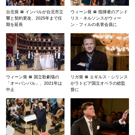
台北発 〓 インバルが台北市立
ウィーン発 〓 指揮者のアンド
響と契約更改、2025年まで任
リス・ネルソンスがウィー
期を延長
ン・フィルの名誉会員に
ウィーン発 〓 国立歌劇場の
リガ発 〓 エギルス・シリンス
「オーパンバル」、2021年は
がラトビア国立オペラの総監
中止
督に