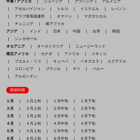
中東 / アフリカ
ジョージア
アブハジア
アルメニア
アゼルバイジャン
トルコ
イスラエル
レバノン
アラブ首長国連邦
オマーン
マダガスカル
チュニジア
南アフリカ
アジア
インド
日本
中国
台湾
韓国
シンガポール
オセアニア
オーストラリア
ニュージーランド
南北アメリカ
カナダ
アメリカ
メキシコ
プエルト・リコ
キューバ
ベネズエラ
エクアドル
コロンビア
ブラジル
チリ
ペルー
アルゼンチン
開催時期
１月
１月上旬
１月中旬
１月下旬
２月
２月上旬
２月中旬
２月下旬
３月
３月上旬
３月中旬
３月下旬
４月
４月上旬
４月中旬
４月下旬
５月
５月上旬
５月中旬
５月下旬
６月
６月上旬
６月中旬
６月下旬