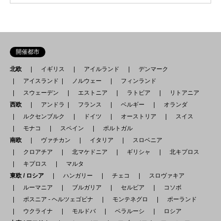
開催都市
北欧
イギリス
アイルランド
デンマーク
アイスランド
ノルウェー
フィンランド
スウェーデン
エストニア
ラトビア
リトアニア
西欧
アンドラ
フランス
ベルギー
オランダ
ルクセンブルク
ドイツ
オーストリア
スイス
モナコ
スペイン
ポルトガル
南欧
ヴァチカン
イタリア
スロベニア
クロアチア
北マケドニア
ギリシャ
北キプロス
キプロス
マルタ
東欧 / ロシア
ハンガリー
チェコ
スロヴァキア
ルーマニア
ブルガリア
セルビア
コソボ
ボスニア - ヘルツェゴビナ
モンテネグロ
ポーランド
ウクライナ
モルドバ
ベラルーシ
ロシア