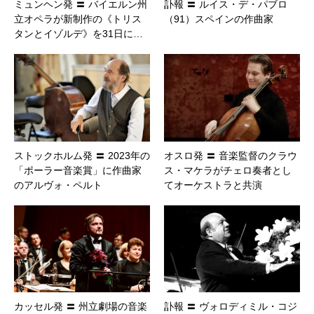
ミュンヘン発 〓 バイエルン州
訃報 〓 ルイス・デ・パブロ
立オペラが新制作の《トリス
（91）スペインの作曲家
タンとイゾルデ》を31日に…
ストックホルム発 〓 2023年の
オスロ発 〓 音楽監督のクラウ
「ポーラー音楽賞」に作曲家
ス・マケラがチェロ奏者とし
のアルヴォ・ペルト
てオーケストラと共演
カッセル発 〓 州立劇場の音楽
訃報 〓 ヴォロディミル・コジ