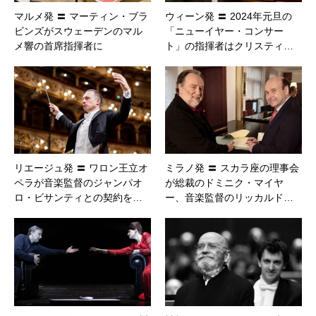
マルメ発 〓 マーティン・ブラ
ウィーン発 〓 2024年元旦の
ビンズがスウェーデンのマル
「ニューイヤー・コンサー
メ響の首席指揮者に
ト」の指揮者はクリスティ…
リエージュ発 〓 ワロン王立オ
ミラノ発 〓 スカラ座の理事会
ペラが音楽監督のジャンパオ
が総裁のドミニク・マイヤ
ロ・ビサンティとの契約を…
ー、音楽監督のリッカルド…