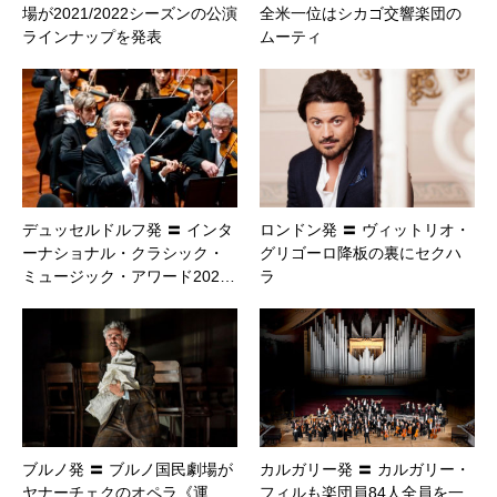
場が2021/2022シーズンの公演
全米一位はシカゴ交響楽団の
ラインナップを発表
ムーティ
デュッセルドルフ発 〓 インタ
ロンドン発 〓 ヴィットリオ・
ーナショナル・クラシック・
グリゴーロ降板の裏にセクハ
ミュージック・アワード202…
ラ
ブルノ発 〓 ブルノ国民劇場が
カルガリー発 〓 カルガリー・
ヤナーチェクのオペラ《運
フィルも楽団員84人全員を一