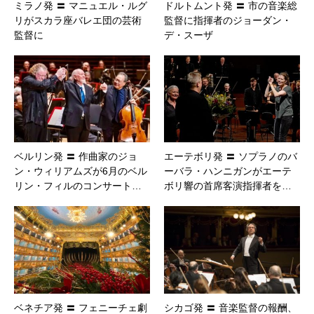
ミラノ発 〓 マニュエル・ルグ
ドルトムント発 〓 市の音楽総
リがスカラ座バレエ団の芸術
監督に指揮者のジョーダン・
監督に
デ・スーザ
ベルリン発 〓 作曲家のジョ
エーテボリ発 〓 ソプラノのバ
ン・ウィリアムズが6月のベル
ーバラ・ハンニガンがエーテ
リン・フィルのコンサート…
ボリ響の首席客演指揮者を…
ベネチア発 〓 フェニーチェ劇
シカゴ発 〓 音楽監督の報酬、