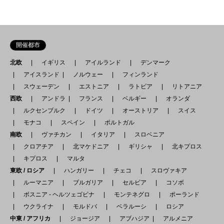
開催都市
北欧
イギリス
アイルランド
デンマーク
アイスランド
ノルウェー
フィンランド
スウェーデン
エストニア
ラトビア
リトアニア
西欧
アンドラ
フランス
ベルギー
オランダ
ルクセンブルク
ドイツ
オーストリア
スイス
モナコ
スペイン
ポルトガル
南欧
ヴァチカン
イタリア
スロベニア
クロアチア
北マケドニア
ギリシャ
北キプロス
キプロス
マルタ
東欧 / ロシア
ハンガリー
チェコ
スロヴァキア
ルーマニア
ブルガリア
セルビア
コソボ
ボスニア - ヘルツェゴビナ
モンテネグロ
ポーランド
ウクライナ
モルドバ
ベラルーシ
ロシア
中東 / アフリカ
ジョージア
アブハジア
アルメニア