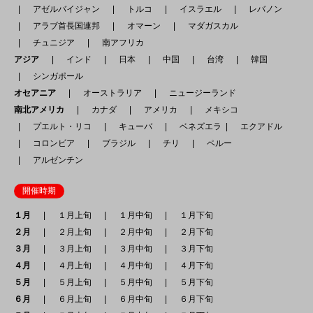
アゼルバイジャン
トルコ
イスラエル
レバノン
アラブ首長国連邦
オマーン
マダガスカル
チュニジア
南アフリカ
アジア
インド
日本
中国
台湾
韓国
シンガポール
オセアニア
オーストラリア
ニュージーランド
南北アメリカ
カナダ
アメリカ
メキシコ
プエルト・リコ
キューバ
ベネズエラ
エクアドル
コロンビア
ブラジル
チリ
ペルー
アルゼンチン
開催時期
１月
１月上旬
１月中旬
１月下旬
２月
２月上旬
２月中旬
２月下旬
３月
３月上旬
３月中旬
３月下旬
４月
４月上旬
４月中旬
４月下旬
５月
５月上旬
５月中旬
５月下旬
６月
６月上旬
６月中旬
６月下旬