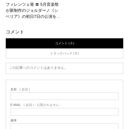
フィレンツェ発 〓 5月音楽祭
が新制作のジョルダーノ《シ
ベリア》の初日7日の公演を…
コメント
コメント ( 0 )
トラックバック ( 0 )
この記事へのコメントはありません。
名前
( 必須 )
E-MAIL
( 必須 ) - 公開されません -
備考