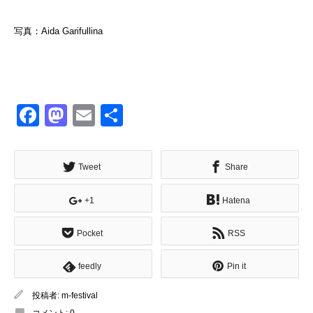
写真：Aida Garifullina
Facebook
Mastodon
Email
共
有
Tweet
Share
+1
Hatena
Pocket
RSS
feedly
Pin it
投稿者:
m-festival
コメント:
0