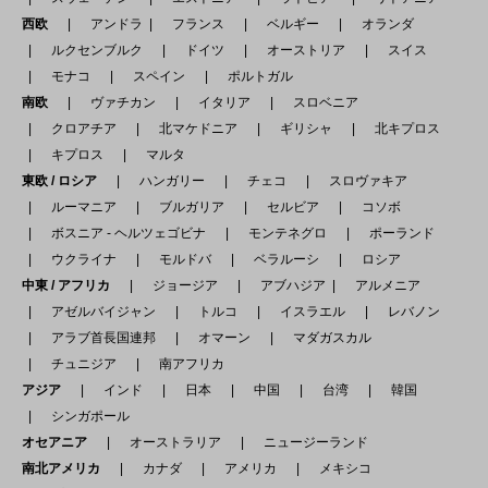
西欧
アンドラ
フランス
ベルギー
オランダ
ルクセンブルク
ドイツ
オーストリア
スイス
モナコ
スペイン
ポルトガル
南欧
ヴァチカン
イタリア
スロベニア
クロアチア
北マケドニア
ギリシャ
北キプロス
キプロス
マルタ
東欧 / ロシア
ハンガリー
チェコ
スロヴァキア
ルーマニア
ブルガリア
セルビア
コソボ
ボスニア - ヘルツェゴビナ
モンテネグロ
ポーランド
ウクライナ
モルドバ
ベラルーシ
ロシア
中東 / アフリカ
ジョージア
アブハジア
アルメニア
アゼルバイジャン
トルコ
イスラエル
レバノン
アラブ首長国連邦
オマーン
マダガスカル
チュニジア
南アフリカ
アジア
インド
日本
中国
台湾
韓国
シンガポール
オセアニア
オーストラリア
ニュージーランド
南北アメリカ
カナダ
アメリカ
メキシコ