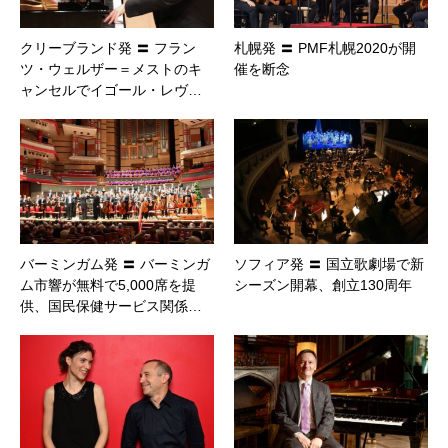
クリーブランド発 〓 フラン
札幌発 〓 PMF札幌2020が開
ツ・ウェルザー＝メストのキ
催を断念
ャンセルでイゴール・レヴ…
バーミンガム発 〓 バーミンガ
ソフィア発 〓 国立歌劇場で新
ム市響が無料で5,000席を提
シーズン開幕、創立130周年
供、国民保健サービス関係…