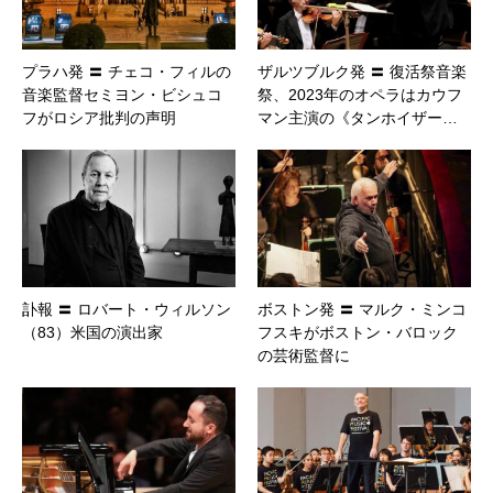
プラハ発 〓 チェコ・フィルの
ザルツブルク発 〓 復活祭音楽
音楽監督セミヨン・ビシュコ
祭、2023年のオペラはカウフ
フがロシア批判の声明
マン主演の《タンホイザー…
訃報 〓 ロバート・ウィルソン
ボストン発 〓 マルク・ミンコ
（83）米国の演出家
フスキがボストン・バロック
の芸術監督に