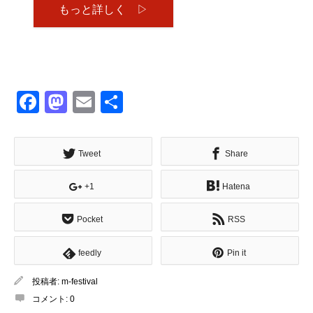
もっと詳しく ▷
Facebook
Mastodon
Email
共
有
Tweet
Share
+1
Hatena
Pocket
RSS
feedly
Pin it
投稿者:
m-festival
コメント:
0