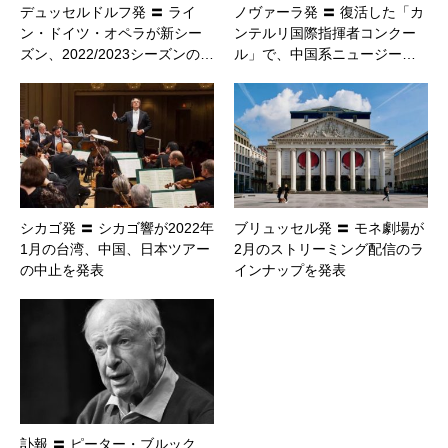
デュッセルドルフ発 〓 ライ
ノヴァーラ発 〓 復活した「カ
ン・ドイツ・オペラが新シー
ンテルリ国際指揮者コンクー
ズン、2022/2023シーズンの…
ル」で、中国系ニュージー…
シカゴ発 〓 シカゴ響が2022年
ブリュッセル発 〓 モネ劇場が
1月の台湾、中国、日本ツアー
2月のストリーミング配信のラ
の中止を発表
インナップを発表
訃報 〓 ピーター・ブルック