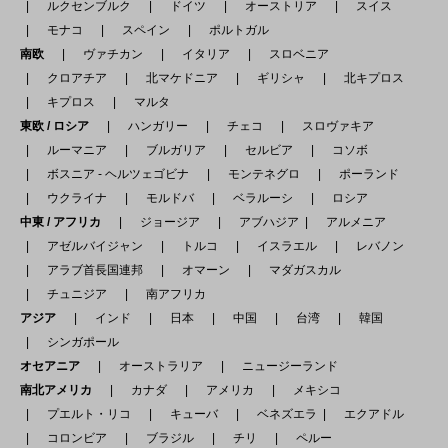
ルクセンブルク
ドイツ
オーストリア
スイス
モナコ
スペイン
ポルトガル
南欧
ヴァチカン
イタリア
スロベニア
クロアチア
北マケドニア
ギリシャ
北キプロス
キプロス
マルタ
東欧 / ロシア
ハンガリー
チェコ
スロヴァキア
ルーマニア
ブルガリア
セルビア
コソボ
ボスニア - ヘルツェゴビナ
モンテネグロ
ポーランド
ウクライナ
モルドバ
ベラルーシ
ロシア
中東 / アフリカ
ジョージア
アブハジア
アルメニア
アゼルバイジャン
トルコ
イスラエル
レバノン
アラブ首長国連邦
オマーン
マダガスカル
チュニジア
南アフリカ
アジア
インド
日本
中国
台湾
韓国
シンガポール
オセアニア
オーストラリア
ニュージーランド
南北アメリカ
カナダ
アメリカ
メキシコ
プエルト・リコ
キューバ
ベネズエラ
エクアドル
コロンビア
ブラジル
チリ
ペルー