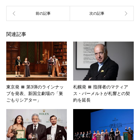
関連記事
東京発 〓 第3弾のラインナッ
札幌発 〓 指揮者のマティア
プを発表、新国立劇場の「巣
ス・バーメルトが札響との契
ごもりシアター」
約を延長