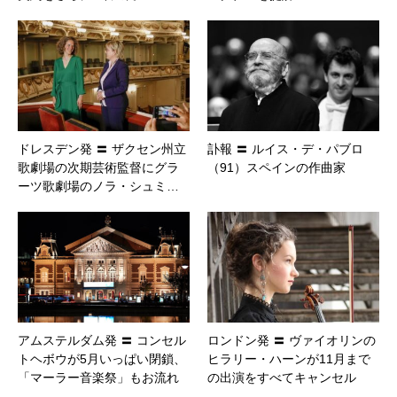
ドレスデン発 〓 ザクセン州立
訃報 〓 ルイス・デ・パブロ
歌劇場の次期芸術監督にグラ
（91）スペインの作曲家
ーツ歌劇場のノラ・シュミ…
アムステルダム発 〓 コンセル
ロンドン発 〓 ヴァイオリンの
トヘボウが5月いっぱい閉鎖、
ヒラリー・ハーンが11月まで
「マーラー音楽祭」もお流れ
の出演をすべてキャンセル