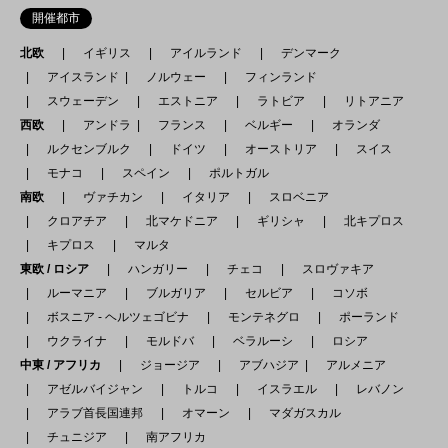
開催都市
北欧
イギリス
アイルランド
デンマーク
アイスランド
ノルウェー
フィンランド
スウェーデン
エストニア
ラトビア
リトアニア
西欧
アンドラ
フランス
ベルギー
オランダ
ルクセンブルク
ドイツ
オーストリア
スイス
モナコ
スペイン
ポルトガル
南欧
ヴァチカン
イタリア
スロベニア
クロアチア
北マケドニア
ギリシャ
北キプロス
キプロス
マルタ
東欧 / ロシア
ハンガリー
チェコ
スロヴァキア
ルーマニア
ブルガリア
セルビア
コソボ
ボスニア - ヘルツェゴビナ
モンテネグロ
ポーランド
ウクライナ
モルドバ
ベラルーシ
ロシア
中東 / アフリカ
ジョージア
アブハジア
アルメニア
アゼルバイジャン
トルコ
イスラエル
レバノン
アラブ首長国連邦
オマーン
マダガスカル
チュニジア
南アフリカ