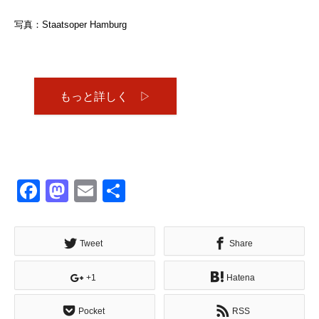
写真：Staatsoper Hamburg
もっと詳しく ▷
Facebook
Mastodon
Email
共
有
Tweet
Share
+1
Hatena
Pocket
RSS