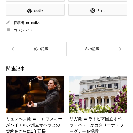
feedly
Pin it
投稿者:
m-festival
コメント:
0
関連記事
ミュンヘン発 〓 ユロフスキー
リガ発 〓 ラトビア国立オペ
がバイエルン州立オペラとの
ラ・バレエがカタリーナ・ワ
契約をさらに1年延長
ーグナーを提訴