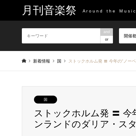
月刊音楽祭
A r o u n d t h e M u s i c 
and
開催
or
新着情報
国
ストックホルム発 〓 今年の“ノー
国
ストックホルム発 〓 今
ンランドのダリア・ス