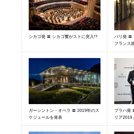
シカゴ発 〓 シカゴ響がストに突入!?
パリ発 〓
フランス
ガーシントン・オペラ 〓 2019年のス
プラハ発 
ケジュールを発表
リア201