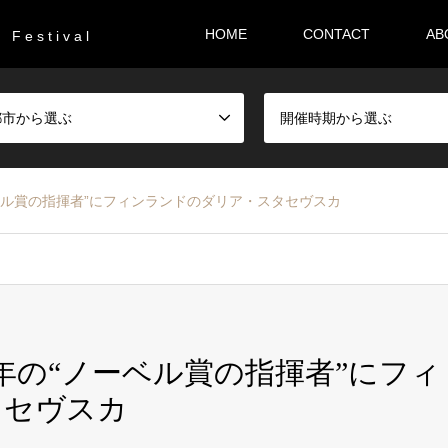
HOME
CONTACT
AB
F e s t i v a l
都市から選ぶ
開催時期から選ぶ
ベル賞の指揮者”にフィンランドのダリア・スタセヴスカ
年の“ノーベル賞の指揮者”にフィ
タセヴスカ