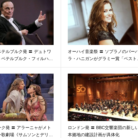
テルブルク発 〓 デュトワ
オーハイ音楽祭 〓 ソプラノのバー
トペテルブルク・フィルハ…
ラ・ハニガンがグラミー賞「ベスト
ク発 〓 アラーニャがメト
ロンドン発 〓 BBC交響楽団の新し
ン歌劇場《サムソンとデリ…
本拠地の建設計画が具体化