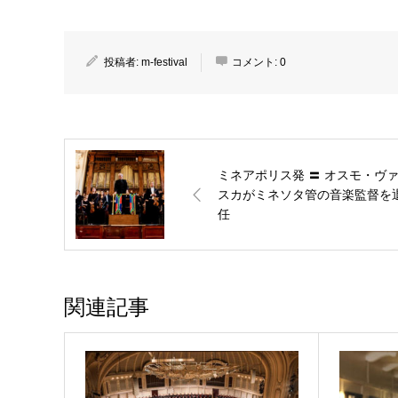
投稿者:
m-festival
コメント:
0
ミネアポリス発 〓 オスモ・ヴ
スカがミネソタ管の音楽監督を
任
関連記事