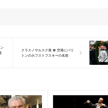
ァン
クラスノヤルスク発 〓 空港にバリ
退
トンのホフストフスキーの名前