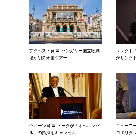
ブダペスト発 〓 ハンガリー国立歌劇
サンクトペ
場が初の米国ツアー
がサンク
ウィーン発 〓 メータが「オペルンバ
ニューヨー
ル」の指揮をキャンセル
ロポリタ