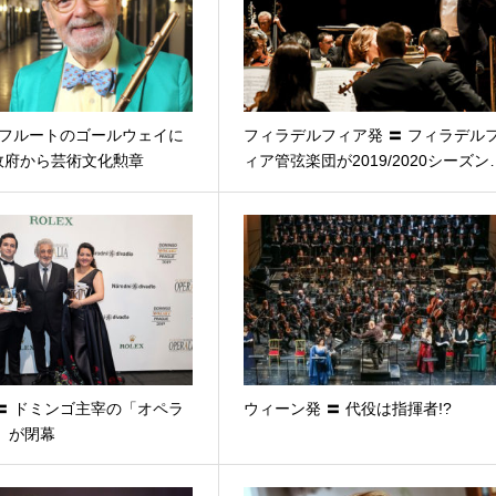
 フルートのゴールウェイに
フィラデルフィア発 〓 フィラデル
政府から芸術文化勲章
ィア管弦楽団が2019/2020シーズン
〓 ドミンゴ主宰の「オペラ
ウィーン発 〓 代役は指揮者!?
9」が閉幕