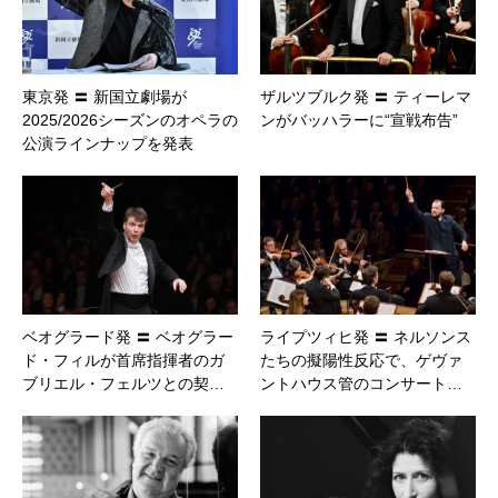
東京発 〓 新国立劇場が
ザルツブルク発 〓 ティーレマ
2025/2026シーズンのオペラの
ンがバッハラーに“宣戦布告”
公演ラインナップを発表
ベオグラード発 〓 ベオグラー
ライプツィヒ発 〓 ネルソンス
ド・フィルが首席指揮者のガ
たちの擬陽性反応で、ゲヴァ
ブリエル・フェルツとの契…
ントハウス管のコンサート…