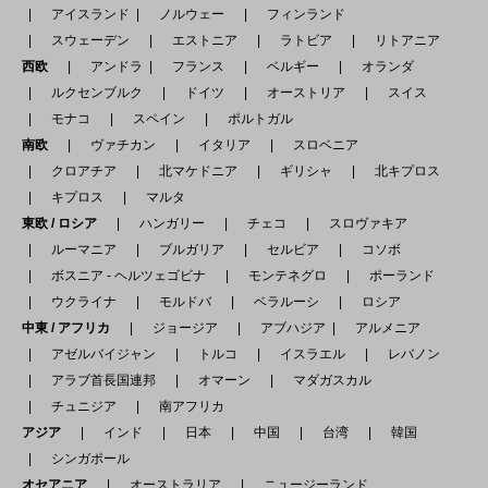
アイスランド
ノルウェー
フィンランド
スウェーデン
エストニア
ラトビア
リトアニア
西欧
アンドラ
フランス
ベルギー
オランダ
ルクセンブルク
ドイツ
オーストリア
スイス
モナコ
スペイン
ポルトガル
南欧
ヴァチカン
イタリア
スロベニア
クロアチア
北マケドニア
ギリシャ
北キプロス
キプロス
マルタ
東欧 / ロシア
ハンガリー
チェコ
スロヴァキア
ルーマニア
ブルガリア
セルビア
コソボ
ボスニア - ヘルツェゴビナ
モンテネグロ
ポーランド
ウクライナ
モルドバ
ベラルーシ
ロシア
中東 / アフリカ
ジョージア
アブハジア
アルメニア
アゼルバイジャン
トルコ
イスラエル
レバノン
アラブ首長国連邦
オマーン
マダガスカル
チュニジア
南アフリカ
アジア
インド
日本
中国
台湾
韓国
シンガポール
オセアニア
オーストラリア
ニュージーランド