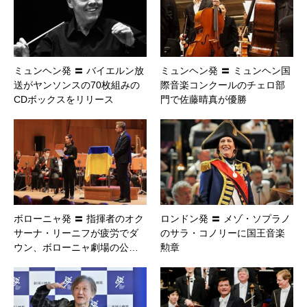
ミュンヘン発 〓 バイエルン放
ミュンヘン発 〓 ミュンヘン国
送がヤンソンスの70枚組みの
際音楽コンクールのチェロ部
CDボックスをリリース
門で佐藤晴真が優勝
ボローニャ発 〓 指揮者のオク
ロンドン発 〓 メゾ・ソプラノ
サーナ・リーニフが疲労でダ
のサラ・コノリーに国王音楽
ウン、ボローニャ劇場の公…
勲章