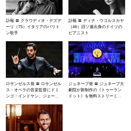
訃報 〓 クラウディオ・デズデ
訃報 〓 ディナ・ウゴルスカヤ
ーリ（75）イタリアのバリト
（46）旧ソ連出身のドイツの
ン歌手
ピアニスト
ロサンゼルス発 〓 ロサンゼル
ジュネーブ発 〓 ジュネーブ大
ス・オペラの音楽監督にドミ
劇院が新制作の《トゥーラン
ンゴ・インドヤン、ジェー…
ドット》を無料ストリーミ…