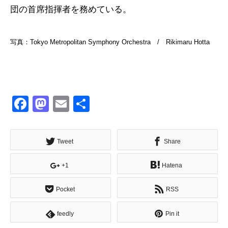
団の首席指揮者を務めている。
写真：Tokyo Metropolitan Symphony Orchestra / Rikimaru Hotta
Facebook
Mastodon
Email
共
有
Tweet
Share
+1
Hatena
Pocket
RSS
feedly
Pin it