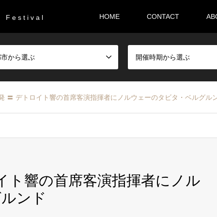
HOME
CONTACT
AB
F e s t i v a l
都市から選ぶ
開催時期から選ぶ
発 〓 デトロイト響の首席客演指揮者にノルウェーのタビタ・ベルグル
ロイト響の首席客演指揮者にノル
グルンド