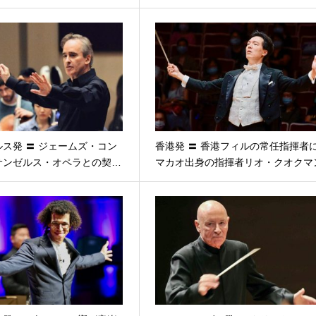
ス発 〓 ジェームズ・コン
香港発 〓 香港フィルの常任指揮者
サンゼルス・オペラとの契…
マカオ出身の指揮者リオ・クオクマ