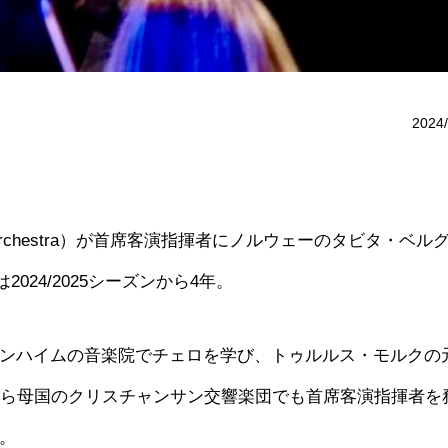
2024/
ny Orchestra）が首席客演指揮者にノルウェーのタビタ・ベル
は2024/2025シーズンから4年。
ロンハイムの音楽院でチェロを学び、トゥルルス・モルクの
年から母国のクリスチャンサン交響楽団でも首席客演指揮者を
。