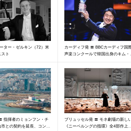
ピーター・ゼルキン（72）米
カーディフ発 〓 BBCカーディフ国
ニスト
声楽コンクールで韓国出身のキム・
〓 指揮者のミョンフン・チ
ブリュッセル発 〓 モネ劇場の新し
山市との契約を延長、コン…
《ニーベルングの指環》全4部作上