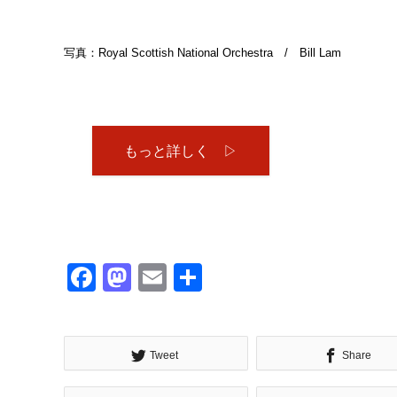
写真：Royal Scottish National Orchestra / Bill Lam
もっと詳しく ▷
Facebook
Mastodon
Email
共
有
Tweet
Share