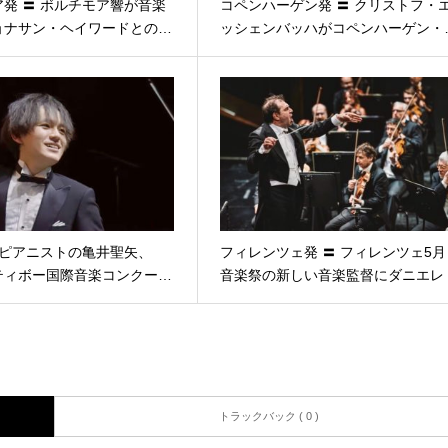
発 〓 ボルチモア響が音楽
コペンハーゲン発 〓 クリストフ・
ョナサン・ヘイワードとの…
ッシェンバッハがコペンハーゲン・
 ピアニストの亀井聖矢、
フィレンツェ発 〓 フィレンツェ5月
ティボー国際音楽コンクー…
音楽祭の新しい音楽監督にダニエレ
…
トラックバック ( 0 )