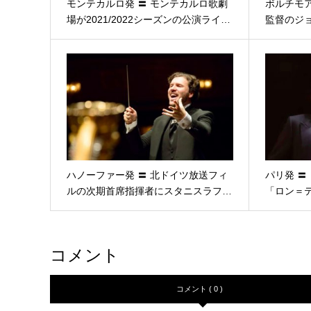
モンテカルロ発 〓 モンテカルロ歌劇
ボルチモア
場が2021/2022シーズンの公演ライ…
監督のジ
ハノーファー発 〓 北ドイツ放送フィ
パリ発 〓
ルの次期首席指揮者にスタニスラフ…
「ロン＝
コメント
コメント ( 0 )