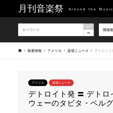
月刊音楽祭
A r o u n d t h e M u s i c 
and
開催
or
新着情報
アメリカ
楽壇ニュース
デトロイト
アメリカ
楽壇ニュース
デトロイト発 〓 デト
ウェーのタビタ・ベル