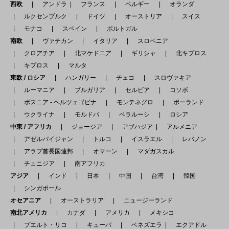
西欧
アンドラ
フランス
ベルギー
オランダ
ルクセンブルク
ドイツ
オーストリア
スイス
モナコ
スペイン
ポルトガル
南欧
ヴァチカン
イタリア
スロベニア
クロアチア
北マケドニア
ギリシャ
北キプロス
キプロス
マルタ
東欧 / ロシア
ハンガリー
チェコ
スロヴァキア
ルーマニア
ブルガリア
セルビア
コソボ
ボスニア - ヘルツェゴビナ
モンテネグロ
ポーランド
ウクライナ
モルドバ
ベラルーシ
ロシア
中東 / アフリカ
ジョージア
アブハジア
アルメニア
アゼルバイジャン
トルコ
イスラエル
レバノン
アラブ首長国連邦
オマーン
マダガスカル
チュニジア
南アフリカ
アジア
インド
日本
中国
台湾
韓国
シンガポール
オセアニア
オーストラリア
ニュージーランド
南北アメリカ
カナダ
アメリカ
メキシコ
プエルト・リコ
キューバ
ベネズエラ
エクアドル