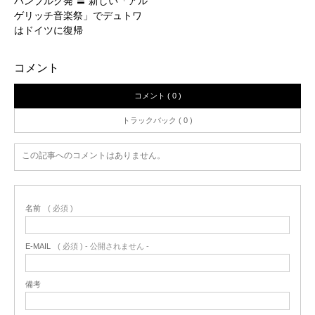
ハンブルク発 〓 新しい「アル
ゲリッチ音楽祭」でデュトワ
はドイツに復帰
コメント
コメント ( 0 )
トラックバック ( 0 )
この記事へのコメントはありません。
名前
( 必須 )
E-MAIL
( 必須 ) - 公開されません -
備考