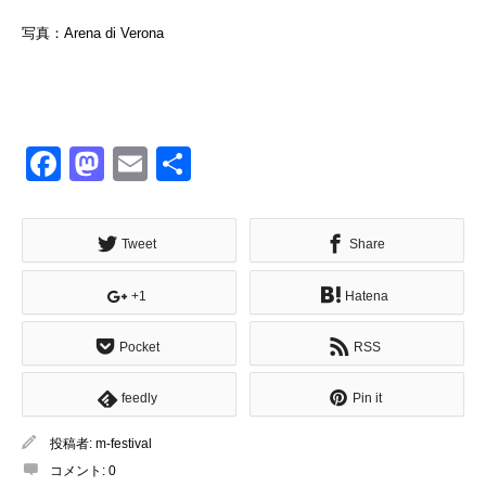
写真：Arena di Verona
Facebook
Mastodon
Email
共
有
Tweet
Share
+1
Hatena
Pocket
RSS
feedly
Pin it
投稿者:
m-festival
コメント:
0