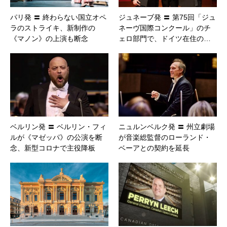
パリ発 〓 終わらない国立オペ
ジュネーブ発 〓 第75回「ジュ
ラのストライキ、新制作の
ネーヴ国際コンクール」のチ
《マノン》の上演も断念
ェロ部門で、ドイツ在住の…
ベルリン発 〓 ベルリン・フィ
ニュルンベルク発 〓 州立劇場
ルが《マゼッパ》の公演を断
が音楽総監督のローランド・
念、新型コロナで主役降板
ベーアとの契約を延長