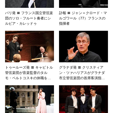
パリ発 〓 フランス国立管弦楽
訃報 〓 ジャン＝クロード・マ
団のソロ・フルート奏者にシ
ルゴワール（77）フランスの
ルビア・カレッドゥ
指揮者
トゥールーズ発 〓 キャピトル
グラナダ発 〓 クリスティア
管弦楽団が音楽監督のタル
ン・ツァハリアスがグラナダ
モ・ペルトコスキの休職を…
市立管弦楽団の首席客演指…