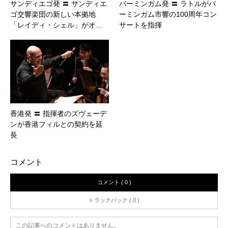
サンディエゴ発 〓 サンディエ
バーミンガム発 〓 ラトルがバ
ゴ交響楽団の新しい本拠地
ーミンガム市響の100周年コン
「レイディ・シェル」がオ…
サートを指揮
香港発 〓 指揮者のズヴェーデ
ンが香港フィルとの契約を延
長
コメント
コメント ( 0 )
トラックバック ( 0 )
この記事へのコメントはありません。