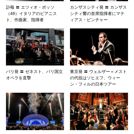
訃報 〓 エツィオ・ボッソ
カンザスシティ発 〓 カンザス
（48）イタリアのピアニス
シティ響の首席指揮者にマテ
ト、作曲家、指揮者
ィアス・ピンチャー
パリ発 〓 ゼネスト、パリ国立
東京発 〓 ウェルザー＝メスト
オペラを直撃
の代役はソヒエフ、ウィー
ン・フィルの日本ツアー