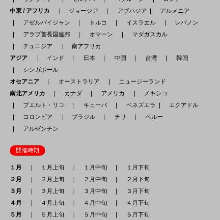
中東 / アフリカ
ジョージア
アブハジア
アルメニア
アゼルバイジャン
トルコ
イスラエル
レバノン
アラブ首長国連邦
オマーン
マダガスカル
チュニジア
南アフリカ
アジア
インド
日本
中国
台湾
韓国
シンガポール
オセアニア
オーストラリア
ニュージーランド
南北アメリカ
カナダ
アメリカ
メキシコ
プエルト・リコ
キューバ
ベネズエラ
エクアドル
コロンビア
ブラジル
チリ
ペルー
アルゼンチン
開催時期
１月
１月上旬
１月中旬
１月下旬
２月
２月上旬
２月中旬
２月下旬
３月
３月上旬
３月中旬
３月下旬
４月
４月上旬
４月中旬
４月下旬
５月
５月上旬
５月中旬
５月下旬