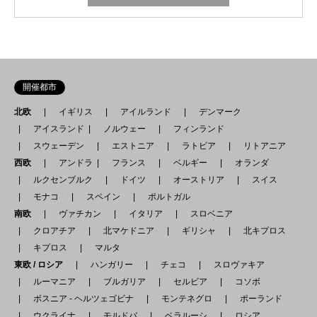
開催都市
北欧
イギリス
アイルランド
デンマーク
アイスランド
ノルウェー
フィンランド
スウェーデン
エストニア
ラトビア
リトアニア
西欧
アンドラ
フランス
ベルギー
オランダ
ルクセンブルク
ドイツ
オーストリア
スイス
モナコ
スペイン
ポルトガル
南欧
ヴァチカン
イタリア
スロベニア
クロアチア
北マケドニア
ギリシャ
北キプロス
キプロス
マルタ
東欧 / ロシア
ハンガリー
チェコ
スロヴァキア
ルーマニア
ブルガリア
セルビア
コソボ
ボスニア - ヘルツェゴビナ
モンテネグロ
ポーランド
ウクライナ
モルドバ
ベラルーシ
ロシア