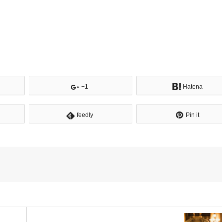
+1
Hatena
feedly
Pin it