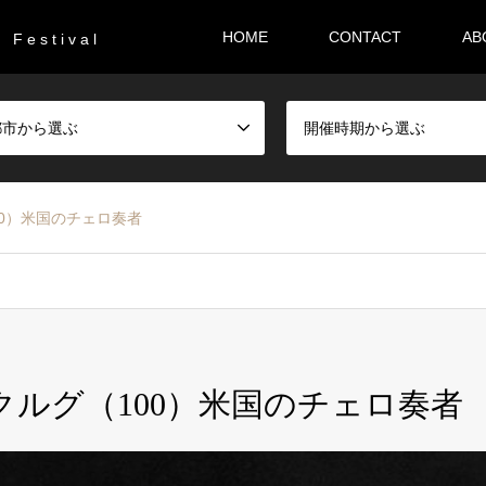
HOME
CONTACT
AB
F e s t i v a l
都市から選ぶ
開催時期から選ぶ
00）米国のチェロ奏者
クルグ（100）米国のチェロ奏者