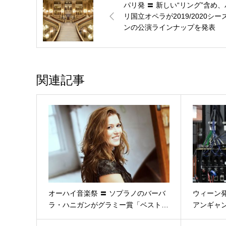
パリ発 〓 新しい“リング”含め、
リ国立オペラが2019/2020シー
ンの公演ラインナップを発表
関連記事
オーハイ音楽祭 〓 ソプラノのバーバ
ウィーン発
ラ・ハニガンがグラミー賞「ベスト…
アンギャ