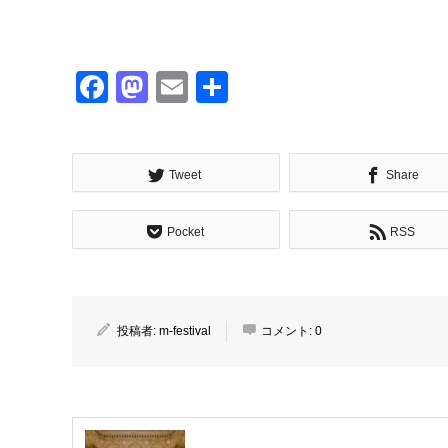
Facebook
Mastodon
Email
共
有
Tweet
Share
Pocket
RSS
投稿者:
m-festival
コメント:
0