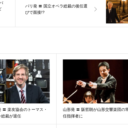
パ
パリ発 〓 国立オペラ総裁の後任選
ズ
びで面接!?
 〓 楽友協会のトーマス・
山形発 〓 阪哲朗が山形交響楽団の
ン総裁が退任
任指揮者に