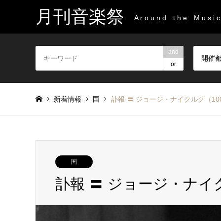
月刊音楽祭
A r o u n d t h e M u s i c 
and
開催
or
新着情報
国
訃報 〓 ジョージ・ナイクルグ（1
国
訃報 〓 ジョージ・ナイ