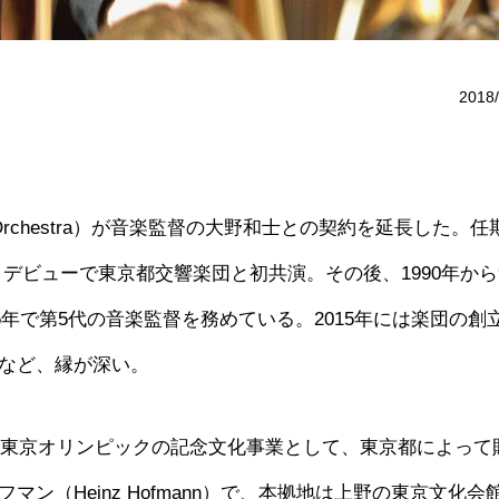
2018/
phony Orchestra）が音楽監督の大野和士との契約を延長した。
ロ・デビューで東京都交響楽団と初共演。その後、1990年から
5年で第5代の音楽監督を務めている。2015年には楽団の創立
など、縁が深い。
れた東京オリンピックの記念文化事業として、東京都によって
ン（Heinz Hofmann）で、本拠地は上野の東京文化会