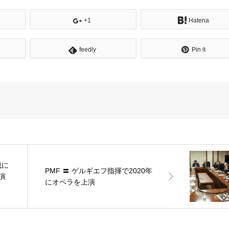
+1
Hatena
feedly
Pin it
歳に
PMF 〓 ゲルギエフ指揮で2020年
演
にオペラを上演