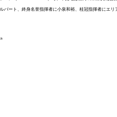
ルバート、終身名誉指揮者に小泉和裕、桂冠指揮者にエリ
ta