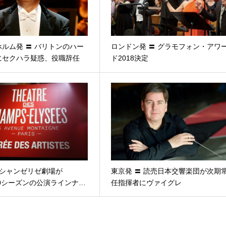
ルム発 〓 バリトンのハー
ロンドン発 〓 グラモフォン・アワ
にセクハラ疑惑、役職辞任
ド2018決定
 シャンゼリゼ劇場が
東京発 〓 読売日本交響楽団が次期
2020シーズンの公演ラインナ…
任指揮者にヴァイグレ