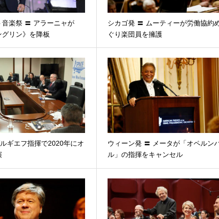
音楽祭 〓 アラーニャが
シカゴ発 〓 ムーティーが労働協約
ングリン》を降板
ぐり楽団員を擁護
 ゲルギエフ指揮で2020年にオ
ウィーン発 〓 メータが「オペルン
演
ル」の指揮をキャンセル