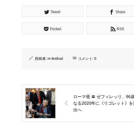
Tweet
Share
Pocket
RSS
投稿者:
m-festival
コメント:
0
ローマ発 〓 ゼフィレッリ、96
なる2020年に《リゴレット》を
出へ