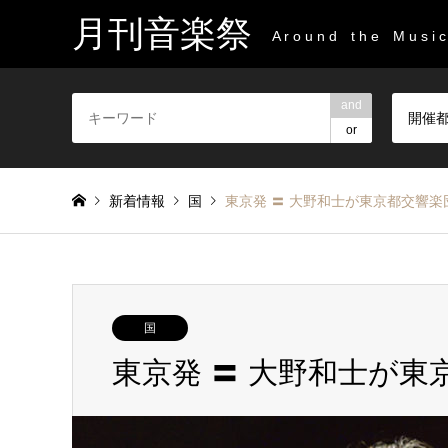
月刊音楽祭
A r o u n d t h e M u s i c 
and
開催
or
新着情報
国
東京発 〓 大野和士が東京都交響
国
東京発 〓 大野和士が