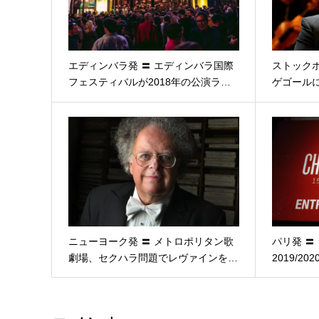
エディンバラ発 〓 エディンバラ国際
ストックホ
フェスティバルが2018年の公演ラ…
ゲゴール
ニューヨーク発 〓 メトロポリタン歌
パリ発 〓
劇場、セクハラ問題でレヴァインを…
2019/