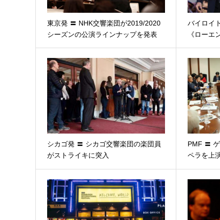
東京発 〓 NHK交響楽団が2019/2020
バイロイト
シーズンの公演ラインナップを発表
《ローエ
シカゴ発 〓 シカゴ交響楽団の楽団員
PMF 〓
がストライキに突入
ペラを上