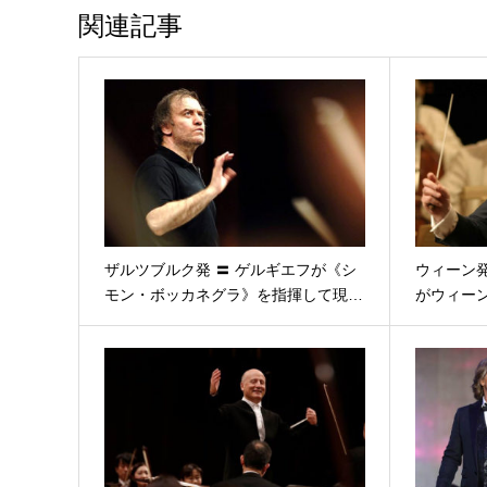
関連記事
ザルツブルク発 〓 ゲルギエフが《シ
ウィーン発
モン・ボッカネグラ》を指揮して現…
がウィー