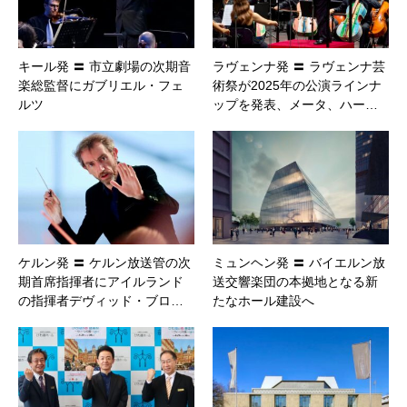
キール発 〓 市立劇場の次期音
ラヴェンナ発 〓 ラヴェンナ芸
楽総監督にガブリエル・フェ
術祭が2025年の公演ラインナ
ルツ
ップを発表、メータ、ハー…
ケルン発 〓 ケルン放送管の次
ミュンヘン発 〓 バイエルン放
期首席指揮者にアイルランド
送交響楽団の本拠地となる新
の指揮者デヴィッド・ブロ…
たなホール建設へ