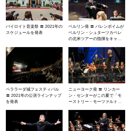
バイロイト音楽祭 〓 2021年の
ベルリン発 〓 バレンボイムが
スケジュールを発表
ベルリン・シュターツカペレ
の北米ツアーの指揮をキャ…
ペララーダ城フェスティバル
ニューヨーク発 〓 リンカー
〓 2021年の公演ラインナップ
ン・センターがこの夏で「モ
を発表
ーストリー・モーツァルト…