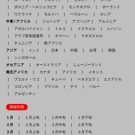
ボスニア - ヘルツェゴビナ
モンテネグロ
ポーランド
ウクライナ
モルドバ
ベラルーシ
ロシア
中東 / アフリカ
ジョージア
アブハジア
アルメニア
アゼルバイジャン
トルコ
イスラエル
レバノン
アラブ首長国連邦
オマーン
マダガスカル
チュニジア
南アフリカ
アジア
インド
日本
中国
台湾
韓国
シンガポール
オセアニア
オーストラリア
ニュージーランド
南北アメリカ
カナダ
アメリカ
メキシコ
プエルト・リコ
キューバ
ベネズエラ
エクアドル
コロンビア
ブラジル
チリ
ペルー
アルゼンチン
開催時期
１月
１月上旬
１月中旬
１月下旬
２月
２月上旬
２月中旬
２月下旬
３月
３月上旬
３月中旬
３月下旬