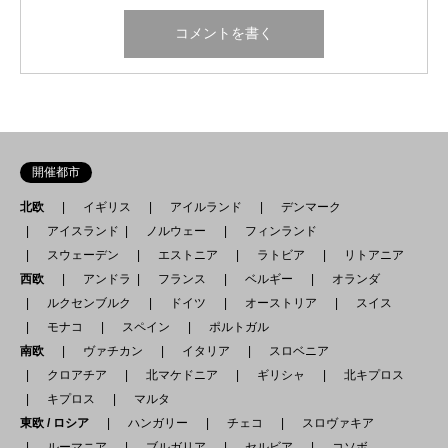
開催都市
北欧
イギリス
アイルランド
デンマーク
アイスランド
ノルウェー
フィンランド
スウェーデン
エストニア
ラトビア
リトアニア
西欧
アンドラ
フランス
ベルギー
オランダ
ルクセンブルク
ドイツ
オーストリア
スイス
モナコ
スペイン
ポルトガル
南欧
ヴァチカン
イタリア
スロベニア
クロアチア
北マケドニア
ギリシャ
北キプロス
キプロス
マルタ
東欧 / ロシア
ハンガリー
チェコ
スロヴァキア
ルーマニア
ブルガリア
セルビア
コソボ