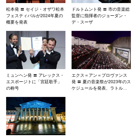
松本発 〓 セイジ・オザワ松本
ドルトムント発 〓 市の音楽総
フェスティバルが2024年夏の
監督に指揮者のジョーダン・
概要を発表
デ・スーザ
ミュンヘン発 〓 アレックス・
エクス＝アン＝プロヴァンス
エスポージトに「宮廷歌手」
発 〓 夏の音楽祭が2023年のス
の称号
ケジュールを発表、ラトル…