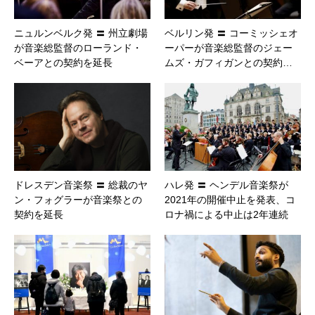
ニュルンベルク発 〓 州立劇場
ベルリン発 〓 コーミッシェオ
が音楽総監督のローランド・
ーパーが音楽総監督のジェー
ベーアとの契約を延長
ムズ・ガフィガンとの契約…
ドレスデン音楽祭 〓 総裁のヤ
ハレ発 〓 ヘンデル音楽祭が
ン・フォグラーが音楽祭との
2021年の開催中止を発表、コ
契約を延長
ロナ禍による中止は2年連続