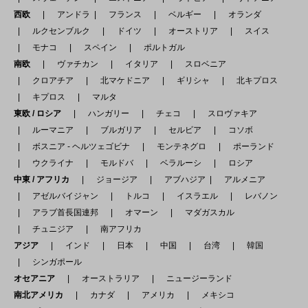
西欧
アンドラ
フランス
ベルギー
オランダ
ルクセンブルク
ドイツ
オーストリア
スイス
モナコ
スペイン
ポルトガル
南欧
ヴァチカン
イタリア
スロベニア
クロアチア
北マケドニア
ギリシャ
北キプロス
キプロス
マルタ
東欧 / ロシア
ハンガリー
チェコ
スロヴァキア
ルーマニア
ブルガリア
セルビア
コソボ
ボスニア - ヘルツェゴビナ
モンテネグロ
ポーランド
ウクライナ
モルドバ
ベラルーシ
ロシア
中東 / アフリカ
ジョージア
アブハジア
アルメニア
アゼルバイジャン
トルコ
イスラエル
レバノン
アラブ首長国連邦
オマーン
マダガスカル
チュニジア
南アフリカ
アジア
インド
日本
中国
台湾
韓国
シンガポール
オセアニア
オーストラリア
ニュージーランド
南北アメリカ
カナダ
アメリカ
メキシコ