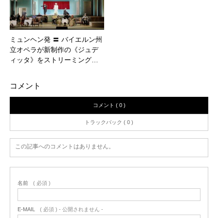
ミュンヘン発 〓 バイエルン州
立オペラが新制作の《ジュデ
ィッタ》をストリーミング…
コメント
コメント ( 0 )
トラックバック ( 0 )
この記事へのコメントはありません。
名前
( 必須 )
E-MAIL
( 必須 ) - 公開されません -