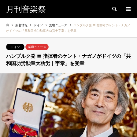
月刊音楽祭
検索
新着情報
ドイツ
楽壇ニュース
ハンブルク発 〓 指揮者のケント・ナガノ
がドイツの「共和国功労勲章大功労十字章」を受章
ドイツ
楽壇ニュース
ハンブルク発 〓 指揮者のケント・ナガノがドイツの「共
和国功労勲章大功労十字章」を受章