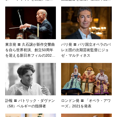
東京発 〓 久石譲が新作交響曲
パリ発 〓 パリ国立オペラのバ
を自ら世界初演、創立50周年
レエ団の次期芸術監督にジョ
を迎える新日本フィルの202…
ゼ・マルティネス
訃報 〓 パトリック・ダヴァン
ロンドン発 〓 「オペラ・アワ
（58）ベルギーの指揮者
ーズ」2021を発表