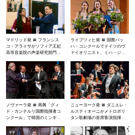
マドリッド発 〓 フランシス
ライプツィヒ発 〓 国際バッ
コ・アライサがソフィア王妃
ハ・コンクールでドイツのヴ
高等音楽院の声楽研究部門…
ァイオリニスト、ミハ・ジ…
ノヴァーラ発 〓 再興「グィ
ニューヨーク発 〓 ダニエレ・
ド・カンテルリ国際指揮者コ
ルスティオーニがメトロポリ
ンクール」で韓国のミンギ…
タン歌劇場の首席客演指揮…