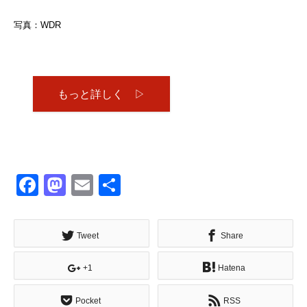
写真：WDR
もっと詳しく ▷
Facebook
Mastodon
Email
共
有
Tweet
Share
+1
Hatena
Pocket
RSS