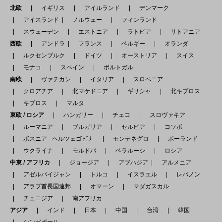
北欧
イギリス
アイルランド
デンマーク
アイスランド
ノルウェー
フィンランド
スウェーデン
エストニア
ラトビア
リトアニア
西欧
アンドラ
フランス
ベルギー
オランダ
ルクセンブルク
ドイツ
オーストリア
スイス
モナコ
スペイン
ポルトガル
南欧
ヴァチカン
イタリア
スロベニア
クロアチア
北マケドニア
ギリシャ
北キプロス
キプロス
マルタ
東欧 / ロシア
ハンガリー
チェコ
スロヴァキア
ルーマニア
ブルガリア
セルビア
コソボ
ボスニア - ヘルツェゴビナ
モンテネグロ
ポーランド
ウクライナ
モルドバ
ベラルーシ
ロシア
中東 / アフリカ
ジョージア
アブハジア
アルメニア
アゼルバイジャン
トルコ
イスラエル
レバノン
アラブ首長国連邦
オマーン
マダガスカル
チュニジア
南アフリカ
アジア
インド
日本
中国
台湾
韓国
シンガポール