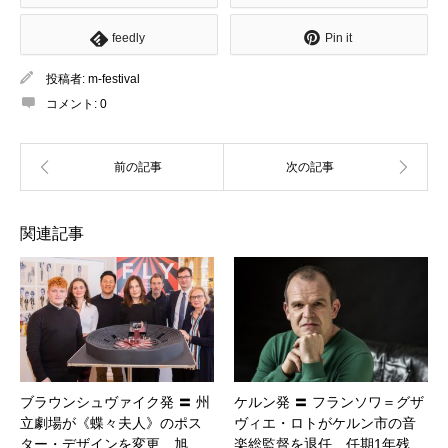
feedly
Pin it
投稿者:
m-festival
コメント:
0
関連記事
ブラウンシュヴァイク発 〓 州
ケルン発 〓 フランソワ＝グザ
立劇場が《蝶々夫人》のポス
ヴィエ・ロトがケルン市の音
ター・デザインを変更、旭…
楽総監督を退任、任期1年残…