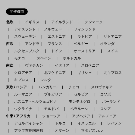
開催都市
北欧
イギリス
アイルランド
デンマーク
アイスランド
ノルウェー
フィンランド
スウェーデン
エストニア
ラトビア
リトアニア
西欧
アンドラ
フランス
ベルギー
オランダ
ルクセンブルク
ドイツ
オーストリア
スイス
モナコ
スペイン
ポルトガル
南欧
ヴァチカン
イタリア
スロベニア
クロアチア
北マケドニア
ギリシャ
北キプロス
キプロス
マルタ
東欧 / ロシア
ハンガリー
チェコ
スロヴァキア
ルーマニア
ブルガリア
セルビア
コソボ
ボスニア - ヘルツェゴビナ
モンテネグロ
ポーランド
ウクライナ
モルドバ
ベラルーシ
ロシア
中東 / アフリカ
ジョージア
アブハジア
アルメニア
アゼルバイジャン
トルコ
イスラエル
レバノン
アラブ首長国連邦
オマーン
マダガスカル