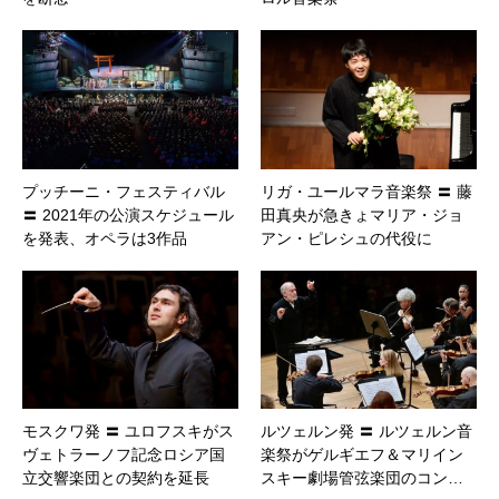
プッチーニ・フェスティバル
リガ・ユールマラ音楽祭 〓 藤
〓 2021年の公演スケジュール
田真央が急きょマリア・ジョ
を発表、オペラは3作品
アン・ピレシュの代役に
モスクワ発 〓 ユロフスキがス
ルツェルン発 〓 ルツェルン音
ヴェトラーノフ記念ロシア国
楽祭がゲルギエフ＆マリイン
立交響楽団との契約を延長
スキー劇場管弦楽団のコン…