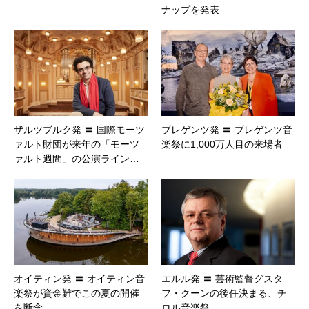
ナップを発表
ザルツブルク発 〓 国際モーツ
ブレゲンツ発 〓 ブレゲンツ音
ァルト財団が来年の「モーツ
楽祭に1,000万人目の来場者
ァルト週間」の公演ライン…
オイティン発 〓 オイティン音
エルル発 〓 芸術監督グスタ
楽祭が資金難でこの夏の開催
フ・クーンの後任決まる、チ
を断念
ロル音楽祭