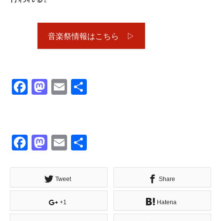
音楽祭情報はこちら ▷
Facebook
Mastodon
Email
共
有
Facebook
Mastodon
Email
共
有
Tweet
Share
+1
Hatena