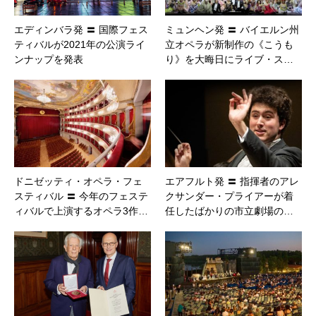
エディンバラ発 〓 国際フェス
ミュンヘン発 〓 バイエルン州
ティバルが2021年の公演ライ
立オペラが新制作の《こうも
ンナップを発表
り》を大晦日にライブ・ス…
ドニゼッティ・オペラ・フェ
エアフルト発 〓 指揮者のアレ
スティバル 〓 今年のフェステ
クサンダー・プライアーが着
ィバルで上演するオペラ3作…
任したばかりの市立劇場の…