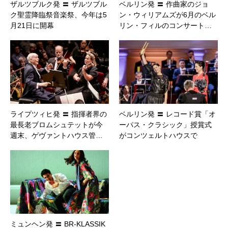
ザルツブルク発 〓 ザルツブル
ベルリン発 〓 作曲家のジョ
ク聖霊降臨祭音楽祭、今年は5
ン・ウィリアムズが6月のベル
月21日に開幕
リン・フィルのコンサート…
ライプツィヒ発 〓 指揮者界の
ベルリン発 〓 レコード賞「オ
最長老ブロムシュテットが今
ーパス・クラシック」授賞式
週末、ゲヴァントハウス管…
がコンツェルトハウスで
ミュンヘン発 〓 BR-KLASSIK