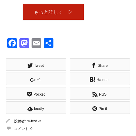
もっと詳しく ▷
Facebook
Mastodon
Email
共
有
Tweet
Share
+1
Hatena
Pocket
RSS
feedly
Pin it
投稿者:
m-festival
コメント:
0