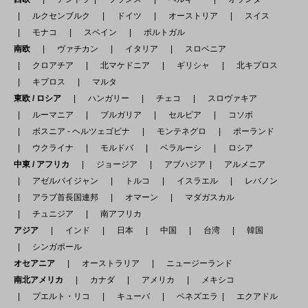
ルクセンブルク
ドイツ
オーストリア
スイス
モナコ
スペイン
ポルトガル
南欧
ヴァチカン
イタリア
スロベニア
クロアチア
北マケドニア
ギリシャ
北キプロス
キプロス
マルタ
東欧 / ロシア
ハンガリー
チェコ
スロヴァキア
ルーマニア
ブルガリア
セルビア
コソボ
ボスニア - ヘルツェゴビナ
モンテネグロ
ポーランド
ウクライナ
モルドバ
ベラルーシ
ロシア
中東 / アフリカ
ジョージア
アブハジア
アルメニア
アゼルバイジャン
トルコ
イスラエル
レバノン
アラブ首長国連邦
オマーン
マダガスカル
チュニジア
南アフリカ
アジア
インド
日本
中国
台湾
韓国
シンガポール
オセアニア
オーストラリア
ニュージーランド
南北アメリカ
カナダ
アメリカ
メキシコ
プエルト・リコ
キューバ
ベネズエラ
エクアドル