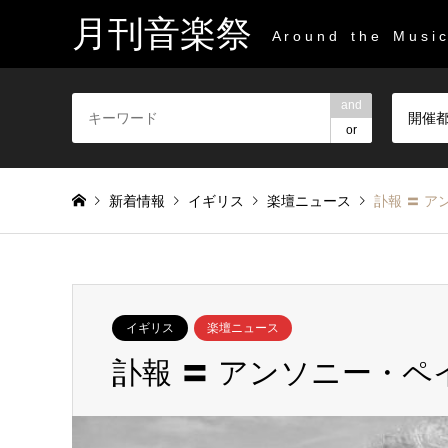
月刊音楽祭
A r o u n d t h e M u s i c 
and
開催
or
新着情報
イギリス
楽壇ニュース
訃報 〓 
イギリス
楽壇ニュース
訃報 〓 アンソニー・ペ