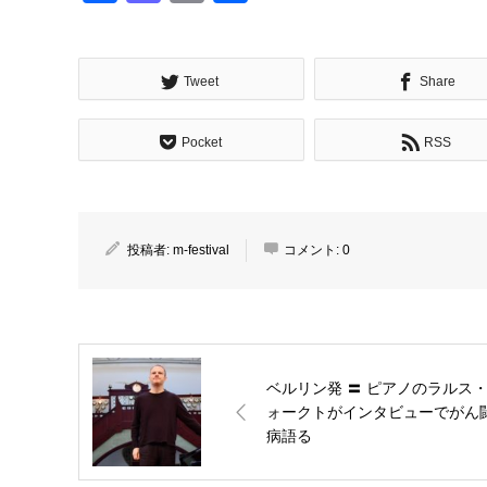
有
Tweet
Share
Pocket
RSS
投稿者:
m-festival
コメント:
0
ベルリン発 〓 ピアノのラルス
ォークトがインタビューでがん
病語る