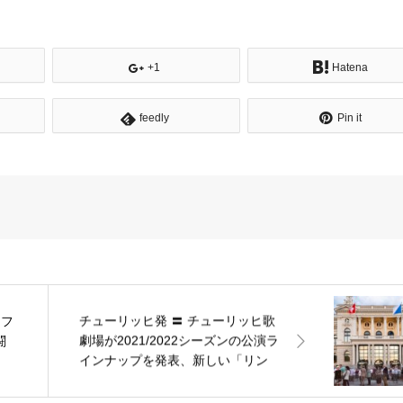
+1
Hatena
feedly
Pin it
チューリッヒ発 〓 チューリッヒ歌
・フ
劇場が2021/2022シーズンの公演ラ
闘
インナップを発表、新しい「リン
グ・チクルス」がスタート