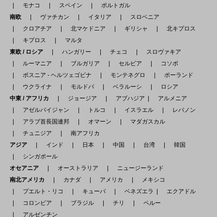
モナコ
スペイン
ポルトガル
南欧
ヴァチカン
イタリア
スロベニア
クロアチア
北マケドニア
ギリシャ
北キプロス
キプロス
マルタ
東欧 / ロシア
ハンガリー
チェコ
スロヴァキア
ルーマニア
ブルガリア
セルビア
コソボ
ボスニア - ヘルツェゴビナ
モンテネグロ
ポーランド
ウクライナ
モルドバ
ベラルーシ
ロシア
中東 / アフリカ
ジョージア
アブハジア
アルメニア
アゼルバイジャン
トルコ
イスラエル
レバノン
アラブ首長国連邦
オマーン
マダガスカル
チュニジア
南アフリカ
アジア
インド
日本
中国
台湾
韓国
シンガポール
オセアニア
オーストラリア
ニュージーランド
南北アメリカ
カナダ
アメリカ
メキシコ
プエルト・リコ
キューバ
ベネズエラ
エクアドル
コロンビア
ブラジル
チリ
ペルー
アルゼンチン