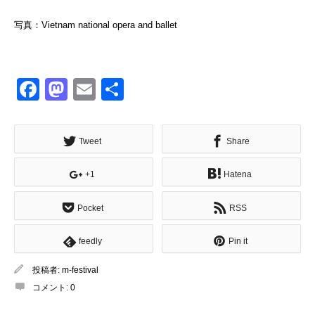
写真：Vietnam national opera and ballet
Facebook
Mastodon
Email
共
有
Tweet
Share
+1
Hatena
Pocket
RSS
feedly
Pin it
投稿者:
m-festival
コメント:
0