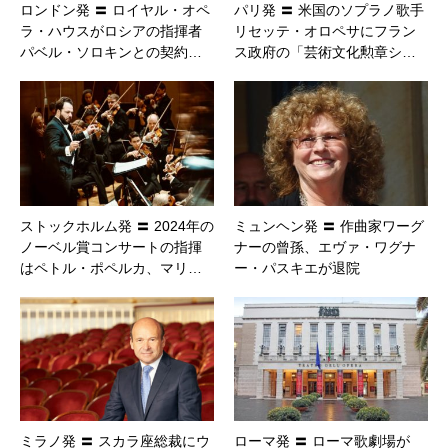
ロンドン発 〓 ロイヤル・オペ
パリ発 〓 米国のソプラノ歌手
ラ・ハウスがロシアの指揮者
リセッテ・オロペサにフラン
パベル・ソロキンとの契約…
ス政府の「芸術文化勲章シ…
ストックホルム発 〓 2024年の
ミュンヘン発 〓 作曲家ワーグ
ノーベル賞コンサートの指揮
ナーの曾孫、エヴァ・ワグナ
はペトル・ポペルカ、マリ…
ー・パスキエが退院
ミラノ発 〓 スカラ座総裁にウ
ローマ発 〓 ローマ歌劇場が