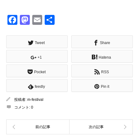
Facebook
Mastodon
Email
共
有
Tweet
Share
+1
Hatena
Pocket
RSS
feedly
Pin it
投稿者:
m-festival
コメント:
0