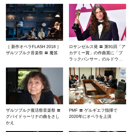
［ 新作オペラFLASH 2018 ］
ロサンゼルス発 〓 第91回「ア
ザルツブルク音楽祭 〓 魔笛
カデミー賞」の作曲賞に「ブ
ラックパンサー」のルドウ…
ザルツブルク復活祭音楽祭 〓
PMF 〓 ゲルギエフ指揮で
グバイドゥーリナの曲をさし
2020年にオペラを上演
かえ