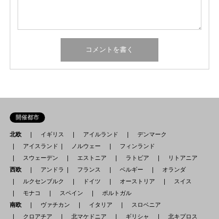
開催都市
北欧
イギリス
アイルランド
デンマーク
アイスランド
ノルウェー
フィンランド
スウェーデン
エストニア
ラトビア
リトアニア
西欧
アンドラ
フランス
ベルギー
オランダ
ルクセンブルク
ドイツ
オーストリア
スイス
モナコ
スペイン
ポルトガル
南欧
ヴァチカン
イタリア
スロベニア
クロアチア
北マケドニア
ギリシャ
北キプロス