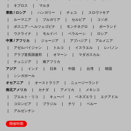
キプロス
マルタ
東欧 / ロシア
ハンガリー
チェコ
スロヴァキア
ルーマニア
ブルガリア
セルビア
コソボ
ボスニア - ヘルツェゴビナ
モンテネグロ
ポーランド
ウクライナ
モルドバ
ベラルーシ
ロシア
中東 / アフリカ
ジョージア
アブハジア
アルメニア
アゼルバイジャン
トルコ
イスラエル
レバノン
アラブ首長国連邦
オマーン
マダガスカル
チュニジア
南アフリカ
アジア
インド
日本
中国
台湾
韓国
シンガポール
オセアニア
オーストラリア
ニュージーランド
南北アメリカ
カナダ
アメリカ
メキシコ
プエルト・リコ
キューバ
ベネズエラ
エクアドル
コロンビア
ブラジル
チリ
ペルー
アルゼンチン
開催時期