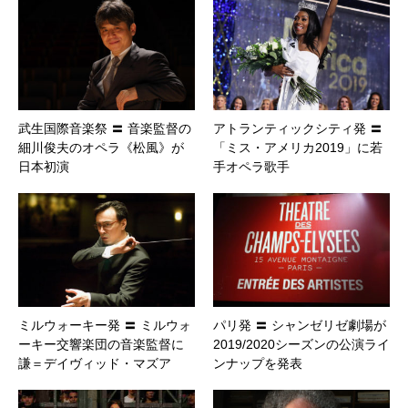
武生国際音楽祭 〓 音楽監督の
アトランティックシティ発 〓
細川俊夫のオペラ《松風》が
「ミス・アメリカ2019」に若
日本初演
手オペラ歌手
ミルウォーキー発 〓 ミルウォ
パリ発 〓 シャンゼリゼ劇場が
ーキー交響楽団の音楽監督に
2019/2020シーズンの公演ライ
謙＝デイヴィッド・マズア
ンナップを発表