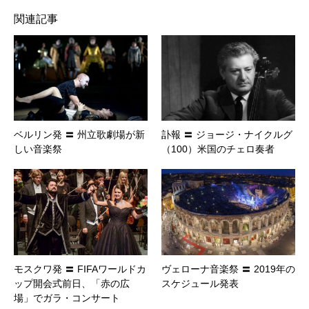
関連記事
ベルリン発 〓 州立歌劇場が新
訃報 〓 ジョージ・ナイクルグ
しい音楽祭
（100）米国のチェロ奏者
モスクワ発 〓 FIFAワールドカ
ヴェローナ音楽祭 〓 2019年の
ップ開会式前日、「赤の広
スケジュール発表
場」でガラ・コンサート