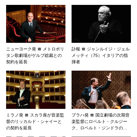
ニューヨーク発 〓 メトロポリ
訃報 〓 ジャンルイジ・ジェル
タン歌劇場がゲルブ総裁との
メッティ（75）イタリアの指
契約を延長
揮者
ミラノ発 〓 スカラ座が音楽監
プラハ発 〓 国立劇場の次期音
督のリッカルド・シャイーと
楽監督にロベルト・クルジー
の契約を延長
ク、ロベルト・ジンドラの…