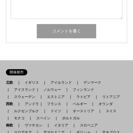
開催都市
北欧
イギリス
アイルランド
デンマーク
アイスランド
ノルウェー
フィンランド
スウェーデン
エストニア
ラトビア
リトアニア
西欧
アンドラ
フランス
ベルギー
オランダ
ルクセンブルク
ドイツ
オーストリア
スイス
モナコ
スペイン
ポルトガル
南欧
ヴァチカン
イタリア
スロベニア
クロアチア
北マケドニア
ギリシャ
北キプロス