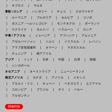
キプロス
マルタ
東欧 / ロシア
ハンガリー
チェコ
スロヴァキア
ルーマニア
ブルガリア
セルビア
コソボ
ボスニア - ヘルツェゴビナ
モンテネグロ
ポーランド
ウクライナ
モルドバ
ベラルーシ
ロシア
中東 / アフリカ
ジョージア
アブハジア
アルメニア
アゼルバイジャン
トルコ
イスラエル
レバノン
アラブ首長国連邦
オマーン
マダガスカル
チュニジア
南アフリカ
アジア
インド
日本
中国
台湾
韓国
シンガポール
オセアニア
オーストラリア
ニュージーランド
南北アメリカ
カナダ
アメリカ
メキシコ
プエルト・リコ
キューバ
ベネズエラ
エクアドル
コロンビア
ブラジル
チリ
ペルー
アルゼンチン
開催時期