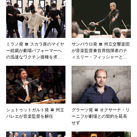
ミラノ発 〓 スカラ座のマイヤ
サンパウロ発 〓 州立交響楽団
ー総裁が劇場パフォーマーへ
が音楽監督兼首席指揮者のテ
の迅速なワクチン接種を求…
ィエリー・フィッシャーと…
シュトゥットガルト発 〓 州立
グラーツ発 〓 オクサーナ・リ
バレエが音楽監督を解任
ーニフが劇場との契約を延長
せず