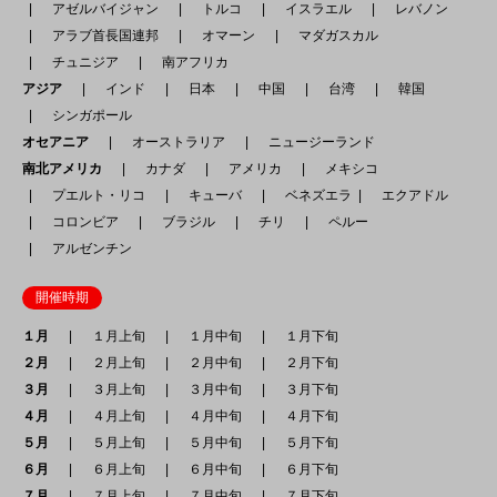
アゼルバイジャン
トルコ
イスラエル
レバノン
アラブ首長国連邦
オマーン
マダガスカル
チュニジア
南アフリカ
アジア
インド
日本
中国
台湾
韓国
シンガポール
オセアニア
オーストラリア
ニュージーランド
南北アメリカ
カナダ
アメリカ
メキシコ
プエルト・リコ
キューバ
ベネズエラ
エクアドル
コロンビア
ブラジル
チリ
ペルー
アルゼンチン
開催時期
１月
１月上旬
１月中旬
１月下旬
２月
２月上旬
２月中旬
２月下旬
３月
３月上旬
３月中旬
３月下旬
４月
４月上旬
４月中旬
４月下旬
５月
５月上旬
５月中旬
５月下旬
６月
６月上旬
６月中旬
６月下旬
７月
７月上旬
７月中旬
７月下旬