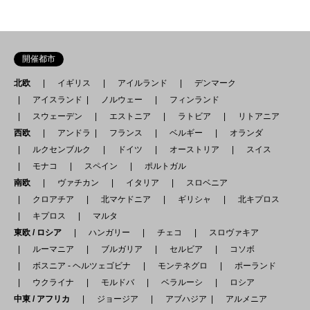
開催都市
北欧
イギリス
アイルランド
デンマーク
アイスランド
ノルウェー
フィンランド
スウェーデン
エストニア
ラトビア
リトアニア
西欧
アンドラ
フランス
ベルギー
オランダ
ルクセンブルク
ドイツ
オーストリア
スイス
モナコ
スペイン
ポルトガル
南欧
ヴァチカン
イタリア
スロベニア
クロアチア
北マケドニア
ギリシャ
北キプロス
キプロス
マルタ
東欧 / ロシア
ハンガリー
チェコ
スロヴァキア
ルーマニア
ブルガリア
セルビア
コソボ
ボスニア - ヘルツェゴビナ
モンテネグロ
ポーランド
ウクライナ
モルドバ
ベラルーシ
ロシア
中東 / アフリカ
ジョージア
アブハジア
アルメニア