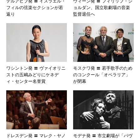
テルアビブ発 〓 イスラエル・
ウィーン発 〓 フィリップ・ジ
フィルの弦楽セクションが若
ョルダン、国立歌劇場の音楽
返り
監督退任へ
ワシントン発 〓 ヴァイオリニ
モスクワ発 〓 若手歌手のため
ストの五嶋みどりにケネデ
のコンクール「オペラリア」
ィ・センター名誉賞
が閉幕
ドレスデン発 〓 マレク・ヤノ
モデナ発 〓 市立劇場が「パヴ