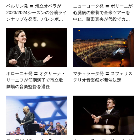
ベルリン発 〓 州立オペラが
ニューヨーク発 〓 ポリーニが
2023/2024シーズンの公演ライ
心臓病の療養で全米ツアーを
ンナップを発表、バレンボ…
中止、藤田真央が代役でカ…
ボローニャ発 〓 オクサーナ・
マチェラータ発 〓 スフェリス
リーニフが任期満了で市立歌
テリオ音楽祭が開催決定
劇場の音楽監督を退任