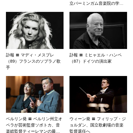
立バーミンガム音楽院の学…
訃報 〓 マディ・メスプレ
訃報 〓 ミヒャエル・ハンペ
（89）フランスのソプラノ歌
（87）ドイツの演出家
手
ベルリン発 〓 ベルリン州立オ
ウィーン発 〓 フィリップ・ジ
ペラが芸術監督ソボトカ、音
ョルダン、国立歌劇場の音楽
楽総監督ティーレマンの最…
監督退任へ