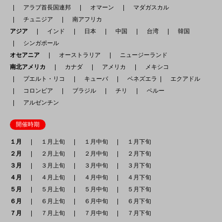
アラブ首長国連邦
オマーン
マダガスカル
チュニジア
南アフリカ
アジア
インド
日本
中国
台湾
韓国
シンガポール
オセアニア
オーストラリア
ニュージーランド
南北アメリカ
カナダ
アメリカ
メキシコ
プエルト・リコ
キューバ
ベネズエラ
エクアドル
コロンビア
ブラジル
チリ
ペルー
アルゼンチン
開催時期
１月
１月上旬
１月中旬
１月下旬
２月
２月上旬
２月中旬
２月下旬
３月
３月上旬
３月中旬
３月下旬
４月
４月上旬
４月中旬
４月下旬
５月
５月上旬
５月中旬
５月下旬
６月
６月上旬
６月中旬
６月下旬
７月
７月上旬
７月中旬
７月下旬