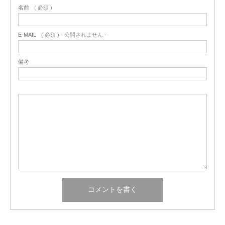
名前
( 必須 )
E-MAIL
( 必須 ) - 公開されません -
備考