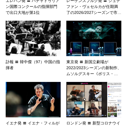
エレバン発 〓 ハチャトゥリア
レーゲンスブルク発 〓 シュテ
ン国際コンクールの指揮部門
ファン・ヴェセルカが任期満
で出口大地が第1位
了の2026/2027シーズンで市…
訃報 〓 韓中傑（97）中国の指
東京発 〓 新国立劇場が
揮者
2022/2023シーズンの新制作、
ムソルグスキー《ボリス・…
イエナ発 〓 イエナ・フィルが
ロンドン発 〓 新型コロナウイ