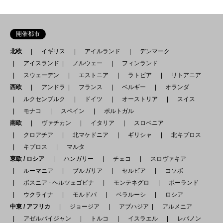
開催都市
北欧
イギリス
アイルランド
デンマーク
アイスランド
ノルウェー
フィンランド
スウェーデン
エストニア
ラトビア
リトアニア
西欧
アンドラ
フランス
ベルギー
オランダ
ルクセンブルク
ドイツ
オーストリア
スイス
モナコ
スペイン
ポルトガル
南欧
ヴァチカン
イタリア
スロベニア
クロアチア
北マケドニア
ギリシャ
北キプロス
キプロス
マルタ
東欧 / ロシア
ハンガリー
チェコ
スロヴァキア
ルーマニア
ブルガリア
セルビア
コソボ
ボスニア - ヘルツェゴビナ
モンテネグロ
ポーランド
ウクライナ
モルドバ
ベラルーシ
ロシア
中東 / アフリカ
ジョージア
アブハジア
アルメニア
アゼルバイジャン
トルコ
イスラエル
レバノン