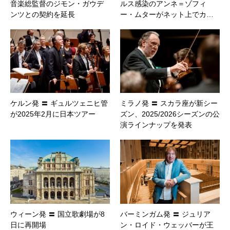
音楽総監督のジモン・ガウデ
ルス感染のアンネ＝ゾフィ
ンツとの契約を延長
ー・ムターがネット上でカ…
ケルン発 〓 ギュルツェニヒ管
ミラノ発 〓 スカラ座が新シー
が2025年2月に日本ツアー
ズン、2025/2026シーズンの公
演ラインナップを発表
ウィーン発 〓 国立歌劇場が8
バーミンガム発 〓 ジュリア
日に再開場
ン・ロイド・ウェッバーが王