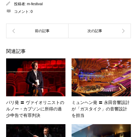
投稿者:
m-festival
コメント:
0
関連記事
パリ発 〓 ヴァイオリニストの
ミュンヘン発 〓 永田音響設計
ルノー・カプソンに所得の過
が「ガスタイク」の音響設計
少申告で有罪判決
を担当