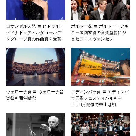
ロサンゼルス発 〓 ヒドゥル・
ボルドー発 〓 ボルドー・アキ
グドナドッティルがゴールデ
テーヌ国立管の音楽監督にジ
ングローブ賞の作曲賞を受賞
ョセフ・スヴェンセン
ヴェローナ発 〓 ヴェローナ音
エディンバラ発 〓 エディンバ
楽祭も開催断念
ラ国際フェスティバルも中
止、8月開催で中止は初