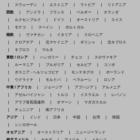
スウェーデン
エストニア
ラトビア
リトアニア
西欧
アンドラ
フランス
ベルギー
オランダ
ルクセンブルク
ドイツ
オーストリア
スイス
モナコ
スペイン
ポルトガル
南欧
ヴァチカン
イタリア
スロベニア
クロアチア
北マケドニア
ギリシャ
北キプロス
キプロス
マルタ
東欧 / ロシア
ハンガリー
チェコ
スロヴァキア
ルーマニア
ブルガリア
セルビア
コソボ
ボスニア - ヘルツェゴビナ
モンテネグロ
ポーランド
ウクライナ
モルドバ
ベラルーシ
ロシア
中東 / アフリカ
ジョージア
アブハジア
アルメニア
アゼルバイジャン
トルコ
イスラエル
レバノン
アラブ首長国連邦
オマーン
マダガスカル
チュニジア
南アフリカ
アジア
インド
日本
中国
台湾
韓国
シンガポール
オセアニア
オーストラリア
ニュージーランド
南北アメリカ
カナダ
アメリカ
メキシコ