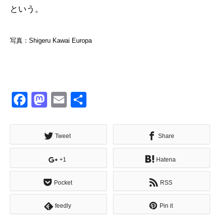
という。
写真：Shigeru Kawai Europa
Facebook
Mastodon
Email
共
有
Tweet
Share
+1
Hatena
Pocket
RSS
feedly
Pin it