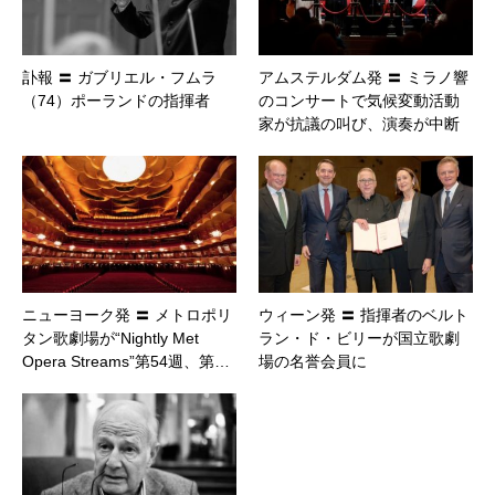
訃報 〓 ガブリエル・フムラ
アムステルダム発 〓 ミラノ響
（74）ポーランドの指揮者
のコンサートで気候変動活動
家が抗議の叫び、演奏が中断
ニューヨーク発 〓 メトロポリ
ウィーン発 〓 指揮者のベルト
タン歌劇場が“Nightly Met
ラン・ド・ビリーが国立歌劇
Opera Streams”第54週、第…
場の名誉会員に