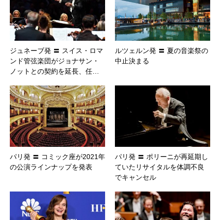
ジュネーブ発 〓 スイス・ロマ
ルツェルン発 〓 夏の音楽祭の
ンド管弦楽団がジョナサン・
中止決まる
ノットとの契約を延長、任…
パリ発 〓 コミック座が2021年
パリ発 〓 ポリーニが再延期し
の公演ラインナップを発表
ていたリサイタルを体調不良
でキャンセル