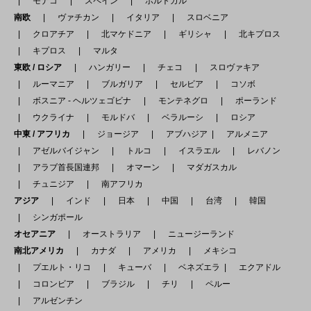
モナコ
スペイン
ポルトガル
南欧
ヴァチカン
イタリア
スロベニア
クロアチア
北マケドニア
ギリシャ
北キプロス
キプロス
マルタ
東欧 / ロシア
ハンガリー
チェコ
スロヴァキア
ルーマニア
ブルガリア
セルビア
コソボ
ボスニア - ヘルツェゴビナ
モンテネグロ
ポーランド
ウクライナ
モルドバ
ベラルーシ
ロシア
中東 / アフリカ
ジョージア
アブハジア
アルメニア
アゼルバイジャン
トルコ
イスラエル
レバノン
アラブ首長国連邦
オマーン
マダガスカル
チュニジア
南アフリカ
アジア
インド
日本
中国
台湾
韓国
シンガポール
オセアニア
オーストラリア
ニュージーランド
南北アメリカ
カナダ
アメリカ
メキシコ
プエルト・リコ
キューバ
ベネズエラ
エクアドル
コロンビア
ブラジル
チリ
ペルー
アルゼンチン