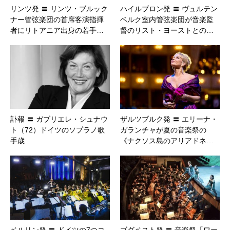
リンツ発 〓 リンツ・ブルック
ハイルブロン発 〓 ヴュルテン
ナー管弦楽団の首席客演指揮
ベルク室内管弦楽団が音楽監
者にリトアニア出身の若手…
督のリスト・ヨーストとの…
訃報 〓 ガブリエレ・シュナウ
ザルツブルク発 〓 エリーナ・
ト（72）ドイツのソプラノ歌
ガランチャが夏の音楽祭の
手歳
《ナクソス島のアリアドネ…
ベルリン発 〓 ドイツの7つコ
ブダペスト発 〓 音楽祭「ワー