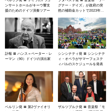
ンサートホールがキーウ響支
グナー・デイズ」が政府の突
援のためのドイツ演奏ツアー
然の補助金カットで2023年…
訃報 〓 ハンス＝ペーター・レ
シンシナティ発 〓 シンシナテ
ーマン（90）ドイツの演出家
ィ・オペラがサマーフェステ
ィバルのスケジュールを発表
ベルリン発 〓 第2ヴァイオリ
ザルツブルク発 〓 音楽祭「モ