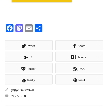
Facebook
Mastodon
Email
共
有
Tweet
Share
+1
Hatena
Pocket
RSS
feedly
Pin it
投稿者:
m-festival
コメント:
0