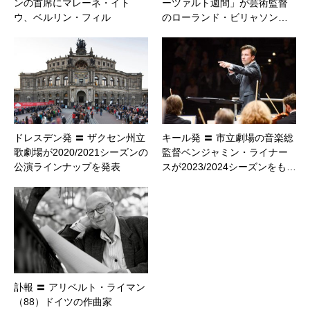
ンの首席にマレーネ・イト
ーツァルト週間」が芸術監督
ウ、ベルリン・フィル
のローランド・ビリャソン…
ドレスデン発 〓 ザクセン州立
キール発 〓 市立劇場の音楽総
歌劇場が2020/2021シーズンの
監督ベンジャミン・ライナー
公演ラインナップを発表
スが2023/2024シーズンをも…
訃報 〓 アリベルト・ライマン
（88）ドイツの作曲家