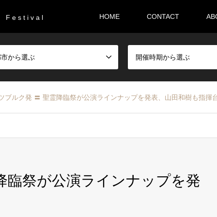
HOME
CONTACT
AB
F e s t i v a l
都市から選ぶ
開催時期から選ぶ
ツブルク発 〓 聖霊降臨祭が公演ラインナップを発表、山田和樹も指揮
霊降臨祭が公演ラインナップを発