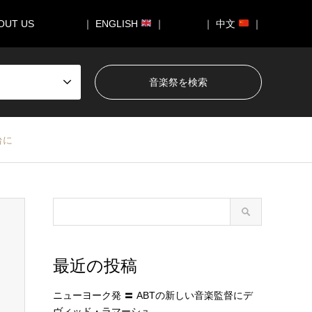
OUT US
｜ ENGLISH
｜
｜ 中文
｜
台に
最近の投稿
ニューヨーク発 〓 ABTの新しい音楽監督にデ
ヴィッド・ラマーシュ