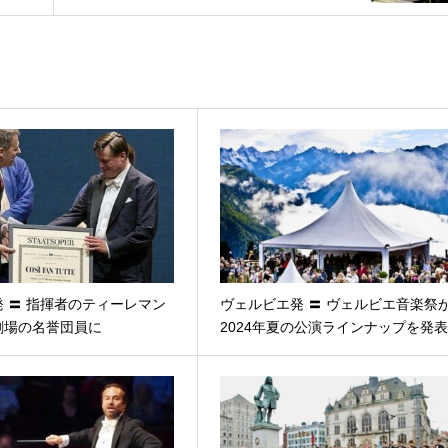
 〓 指揮者のティーレマン
ヴェルビエ発 〓 ヴェルビエ音楽祭
劇場の名誉団員に
2024年夏の公演ラインナップを発