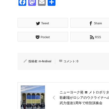
Facebook
Mastodon
Email
共
有
Tweet
Share
Pocket
RSS
投稿者:
m-festival
コメント:
0
ニューヨーク発 〓 メトロポリ
歌劇場がロシアのウクライナへ
武力侵攻1周年で特別演奏会