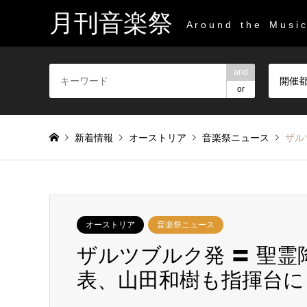
月刊音楽祭
A r o u n d t h e M u s i c 
and
開催
or
新着情報
オーストリア
音楽祭ニュース
ザル
オーストリア
音楽祭ニュース
ザルツブルク発 〓 聖
表、山田和樹も指揮台に