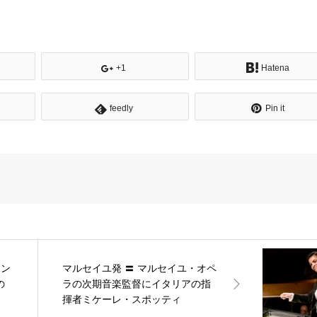
+1
Hatena
feedly
Pin it
タン
マルセイユ発 〓 マルセイユ・オペ
の
ラの次期音楽監督にイタリアの指
揮者ミケーレ・スポッティ