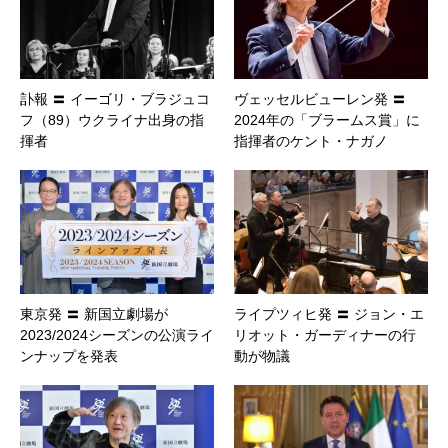
訃報 〓 イーゴリ・ブラジュコ
ヴェッセルビューレン発 〓
フ（89）ウクライナ出身の指
2024年の「ブラームス賞」に
揮者
指揮者のケント・ナガノ
東京発 〓 新国立劇場が
ライプツィヒ発 〓 ジョン・エ
2023/2024シーズンの公演ライ
リオット・ガーディナーの行
ンナップを発表
動が物議