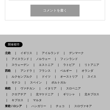
開催都市
北欧
イギリス
アイルランド
デンマーク
アイスランド
ノルウェー
フィンランド
スウェーデン
エストニア
ラトビア
リトアニア
西欧
アンドラ
フランス
ベルギー
オランダ
ルクセンブルク
ドイツ
オーストリア
スイス
モナコ
スペイン
ポルトガル
南欧
ヴァチカン
イタリア
スロベニア
クロアチア
北マケドニア
ギリシャ
北キプロス
キプロス
マルタ
東欧 / ロシア
ハンガリー
チェコ
スロヴァキア