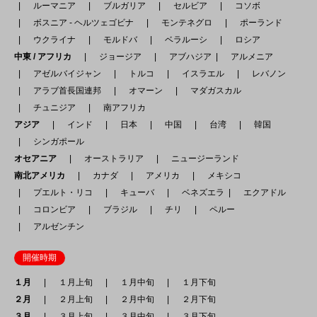
ルーマニア
ブルガリア
セルビア
コソボ
ボスニア - ヘルツェゴビナ
モンテネグロ
ポーランド
ウクライナ
モルドバ
ベラルーシ
ロシア
中東 / アフリカ
ジョージア
アブハジア
アルメニア
アゼルバイジャン
トルコ
イスラエル
レバノン
アラブ首長国連邦
オマーン
マダガスカル
チュニジア
南アフリカ
アジア
インド
日本
中国
台湾
韓国
シンガポール
オセアニア
オーストラリア
ニュージーランド
南北アメリカ
カナダ
アメリカ
メキシコ
プエルト・リコ
キューバ
ベネズエラ
エクアドル
コロンビア
ブラジル
チリ
ペルー
アルゼンチン
開催時期
１月
１月上旬
１月中旬
１月下旬
２月
２月上旬
２月中旬
２月下旬
３月
３月上旬
３月中旬
３月下旬