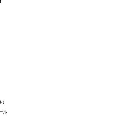
』
ル）
ール