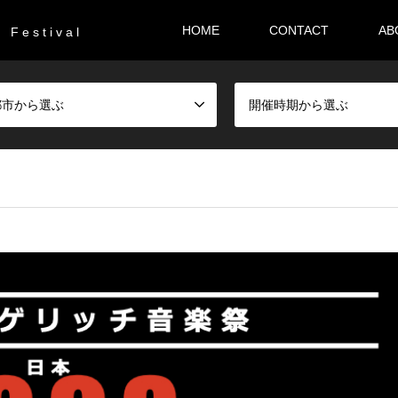
HOME
CONTACT
AB
F e s t i v a l
都市から選ぶ
開催時期から選ぶ