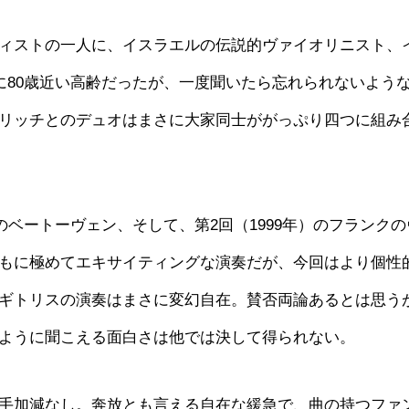
ィストの一人に、イスラエルの伝説的ヴァイオリニスト、
、既に80歳近い高齢だったが、一度聞いたら忘れられないよう
リッチとのデュオはまさに大家同士ががっぷり四つに組み
のベートーヴェン、そして、第2回（1999年）のフランクの
もに極めてエキサイティングな演奏だが、今回はより個性
ギトリスの演奏はまさに変幻自在。賛否両論あるとは思う
ように聞こえる面白さは他では決して得られない。
手加減なし。奔放とも言える自在な緩急で、曲の持つファ