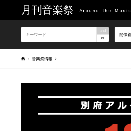
月刊音楽祭
A r o u n d t h e M u s i c 
and
開催
or
音楽祭情報