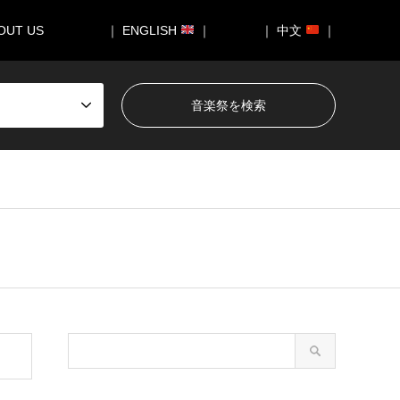
OUT US
｜ ENGLISH
｜
｜ 中文
｜