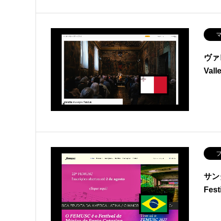
マ
ヴァ
Vall
ブ
サン
Fest