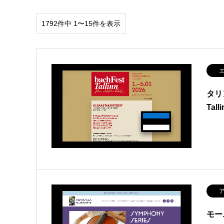
1792件中 1〜15件を表示
エ
タリ
Tall
ア
モー