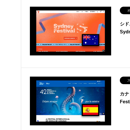
オ
シド
Sydn
ス
カナ
Fest