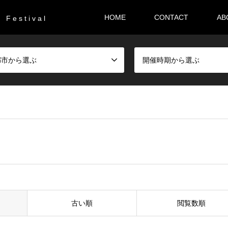
HOME
CONTACT
AB
F e s t i v a l
都市から選ぶ
開催時期から選ぶ
古い順
閲覧数順