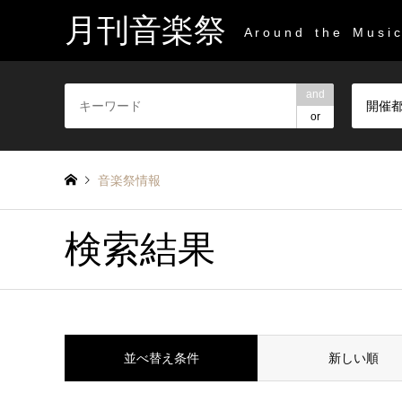
月刊音楽祭
A r o u n d t h e M u s i c 
and
開催
or
音楽祭情報
検索結果
並べ替え条件
新しい順