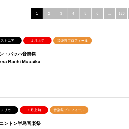
1
2
3
4
5
6
…
120
ストニア
１月上旬
音楽祭プロフィール
ン・バッハ音楽祭
inna Bachi Muusika …
メリカ
１月上旬
音楽祭プロフィール
ニントン半島音楽祭