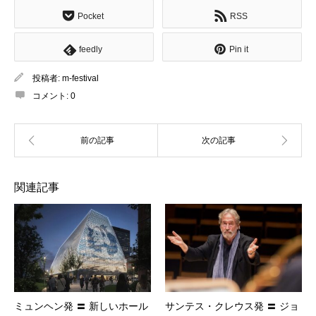
Pocket
RSS
feedly
Pin it
投稿者:
m-festival
コメント:
0
関連記事
ミュンヘン発 〓 新しいホール
サンテス・クレウス発 〓 ジョ