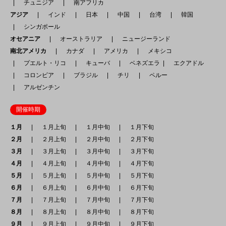
チュニジア
南アフリカ
アジア
インド
日本
中国
台湾
韓国
シンガポール
オセアニア
オーストラリア
ニュージーランド
南北アメリカ
カナダ
アメリカ
メキシコ
プエルト・リコ
キューバ
ベネズエラ
エクアドル
コロンビア
ブラジル
チリ
ペルー
アルゼンチン
開催時期
１月
１月上旬
１月中旬
１月下旬
２月
２月上旬
２月中旬
２月下旬
３月
３月上旬
３月中旬
３月下旬
４月
４月上旬
４月中旬
４月下旬
５月
５月上旬
５月中旬
５月下旬
６月
６月上旬
６月中旬
６月下旬
７月
７月上旬
７月中旬
７月下旬
８月
８月上旬
８月中旬
８月下旬
９月
９月上旬
９月中旬
９月下旬