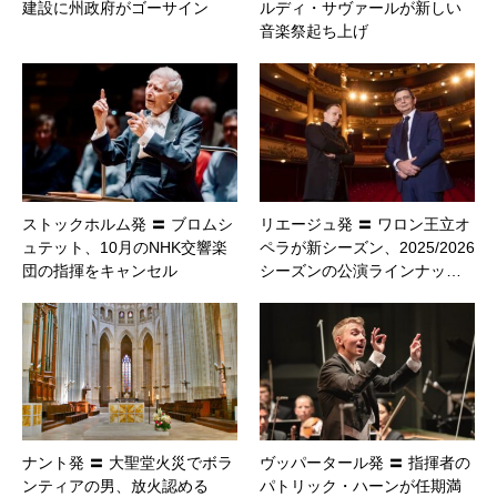
建設に州政府がゴーサイン
ルディ・サヴァールが新しい
音楽祭起ち上げ
ストックホルム発 〓 ブロムシ
リエージュ発 〓 ワロン王立オ
ュテット、10月のNHK交響楽
ペラが新シーズン、2025/2026
団の指揮をキャンセル
シーズンの公演ラインナッ…
ナント発 〓 大聖堂火災でボラ
ヴッパータール発 〓 指揮者の
ンティアの男、放火認める
パトリック・ハーンが任期満