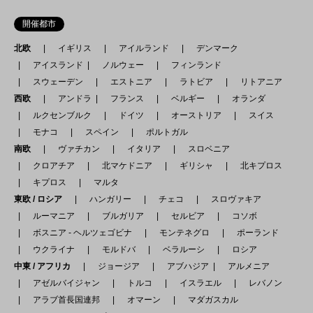
開催都市
北欧
イギリス
アイルランド
デンマーク
アイスランド
ノルウェー
フィンランド
スウェーデン
エストニア
ラトビア
リトアニア
西欧
アンドラ
フランス
ベルギー
オランダ
ルクセンブルク
ドイツ
オーストリア
スイス
モナコ
スペイン
ポルトガル
南欧
ヴァチカン
イタリア
スロベニア
クロアチア
北マケドニア
ギリシャ
北キプロス
キプロス
マルタ
東欧 / ロシア
ハンガリー
チェコ
スロヴァキア
ルーマニア
ブルガリア
セルビア
コソボ
ボスニア - ヘルツェゴビナ
モンテネグロ
ポーランド
ウクライナ
モルドバ
ベラルーシ
ロシア
中東 / アフリカ
ジョージア
アブハジア
アルメニア
アゼルバイジャン
トルコ
イスラエル
レバノン
アラブ首長国連邦
オマーン
マダガスカル