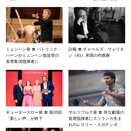
ミュンヘン発 〓 パトリック・
訃報 〓 チャールズ・ウォリネ
ハーンがミュンヘン放送管の
ン（81）米国の作曲家
首席客演指揮者に
ギュータースロー発 〓 第20回
ザルツブルク発 〓 州立劇場の
「新しい声」が終了
首席指揮者にスリランカ生ま
れのレスリー・スガナンダ…