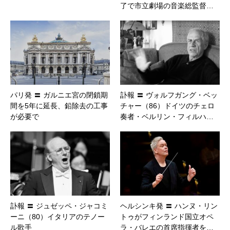
了で市立劇場の音楽総監督…
パリ発 〓 ガルニエ宮の閉鎖期
訃報 〓 ヴォルフガング・ベッ
間を5年に延長、鉛除去の工事
チャー（86）ドイツのチェロ
が必要で
奏者・ベルリン・フィルハ…
訃報 〓 ジュゼッペ・ジャコミ
ヘルシンキ発 〓 ハンヌ・リン
ーニ（80）イタリアのテノー
トゥがフィンランド国立オペ
ル歌手
ラ・バレエの首席指揮者を…