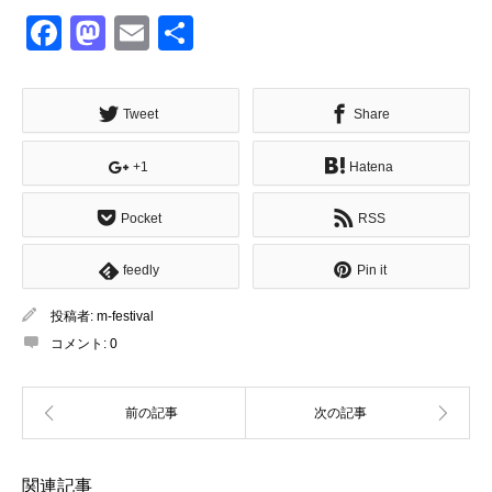
Facebook
Mastodon
Email
共
有
Tweet
Share
+1
Hatena
Pocket
RSS
feedly
Pin it
投稿者:
m-festival
コメント:
0
関連記事