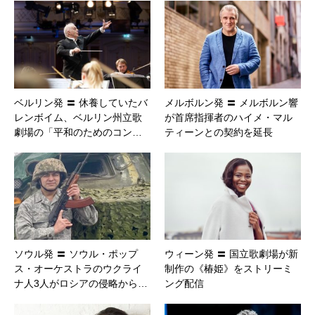
ベルリン発 〓 休養していたバ
メルボルン発 〓 メルボルン響
レンボイム、ベルリン州立歌
が首席指揮者のハイメ・マル
劇場の「平和のためのコン…
ティーンとの契約を延長
ソウル発 〓 ソウル・ポップ
ウィーン発 〓 国立歌劇場が新
ス・オーケストラのウクライ
制作の《椿姫》をストリーミ
ナ人3人がロシアの侵略から…
ング配信