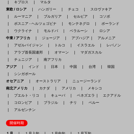
キプロス
マルタ
東欧 / ロシア
ハンガリー
チェコ
スロヴァキア
ルーマニア
ブルガリア
セルビア
コソボ
ボスニア - ヘルツェゴビナ
モンテネグロ
ポーランド
ウクライナ
モルドバ
ベラルーシ
ロシア
中東 / アフリカ
ジョージア
アブハジア
アルメニア
アゼルバイジャン
トルコ
イスラエル
レバノン
アラブ首長国連邦
オマーン
マダガスカル
チュニジア
南アフリカ
アジア
インド
日本
中国
台湾
韓国
シンガポール
オセアニア
オーストラリア
ニュージーランド
南北アメリカ
カナダ
アメリカ
メキシコ
プエルト・リコ
キューバ
ベネズエラ
エクアドル
コロンビア
ブラジル
チリ
ペルー
アルゼンチン
開催時期
１月
１月上旬
１月中旬
１月下旬