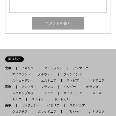
開催都市
北欧
イギリス
アイルランド
デンマーク
アイスランド
ノルウェー
フィンランド
スウェーデン
エストニア
ラトビア
リトアニア
西欧
アンドラ
フランス
ベルギー
オランダ
ルクセンブルク
ドイツ
オーストリア
スイス
モナコ
スペイン
ポルトガル
南欧
ヴァチカン
イタリア
スロベニア
クロアチア
北マケドニア
ギリシャ
北キプロス