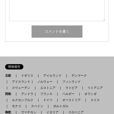
開催都市
北欧
イギリス
アイルランド
デンマーク
アイスランド
ノルウェー
フィンランド
スウェーデン
エストニア
ラトビア
リトアニア
西欧
アンドラ
フランス
ベルギー
オランダ
ルクセンブルク
ドイツ
オーストリア
スイス
モナコ
スペイン
ポルトガル
南欧
ヴァチカン
イタリア
スロベニア