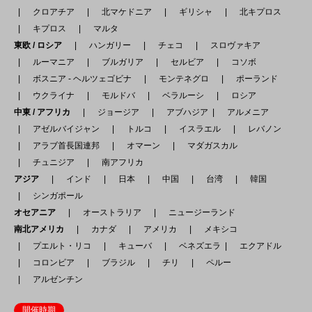
クロアチア
北マケドニア
ギリシャ
北キプロス
キプロス
マルタ
東欧 / ロシア
ハンガリー
チェコ
スロヴァキア
ルーマニア
ブルガリア
セルビア
コソボ
ボスニア - ヘルツェゴビナ
モンテネグロ
ポーランド
ウクライナ
モルドバ
ベラルーシ
ロシア
中東 / アフリカ
ジョージア
アブハジア
アルメニア
アゼルバイジャン
トルコ
イスラエル
レバノン
アラブ首長国連邦
オマーン
マダガスカル
チュニジア
南アフリカ
アジア
インド
日本
中国
台湾
韓国
シンガポール
オセアニア
オーストラリア
ニュージーランド
南北アメリカ
カナダ
アメリカ
メキシコ
プエルト・リコ
キューバ
ベネズエラ
エクアドル
コロンビア
ブラジル
チリ
ペルー
アルゼンチン
開催時期