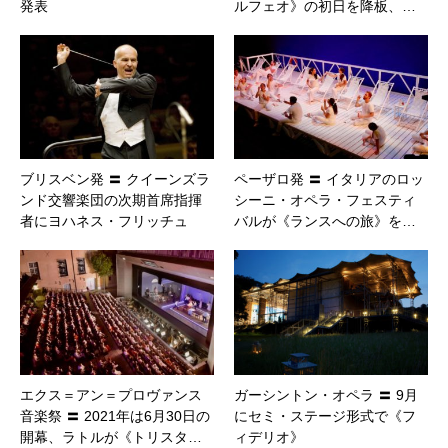
発表
ルフェオ》の初日を降板、…
ブリスベン発 〓 クイーンズラ
ペーザロ発 〓 イタリアのロッ
ンド交響楽団の次期首席指揮
シーニ・オペラ・フェスティ
者にヨハネス・フリッチュ
バルが《ランスへの旅》を…
エクス＝アン＝プロヴァンス
ガーシントン・オペラ 〓 9月
音楽祭 〓 2021年は6月30日の
にセミ・ステージ形式で《フ
開幕、ラトルが《トリスタ…
ィデリオ》