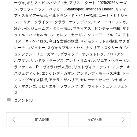
ーヴォ
,
ボリス・ピンハソヴィチ
,
アリス・ クート
,
2025/2026シーズ
ン
,
ヴェラ＝ロッテ・ベッカー
,
Staatsoper Unter den Linden
,
リディ
ア・スタイアー演出
,
ベルトラン・ド・ビリー指揮
,
ニーナ・ミナシャ
ン
,
ユリア・クライター
,
クララ・ナデシディン
,
エマ・ニコロフスカ
,
冷たい心
,
ジェームズ・ダラー演出
,
マティアス・ピンチャー指揮
,
ザミ
ュエル・ハッセルホルン
,
カレン・カーギル
,
ソフィア・ブルゴス
,
アド
リアーネ・ケイロス
,
利口な女狐の物語
,
サイモン・ラトル指揮
,
マグダ
レーナ･コジェナー
,
スヴォタプルク・セム
,
ナタリア・スクリーカ
,
シ
ュテファン・リューガマー
,
ダヴィッド・オシュトレク
,
フロリアン・
ホフマン
,
サンドラ・ラーグス
,
アンナ・サムイル
,
ソニア・ヘラーネン
,
ラファエル・R・ヴィラロボス演出
,
リュドヴィク・テジエ
,
アンナ・キ
スジュディット
,
エンケレダ・カマン
,
アンドレア・モーゼス演出
,
トー
マス・グガイス指揮
,
アデラ・ザハリア
,
セレーナ・センツ
,
シヤボン
ガ・マクンゴ
,
ミヒャエル・ラウレンツ
,
ダーヴィト・シュテッフェン
ス
コメント:
0