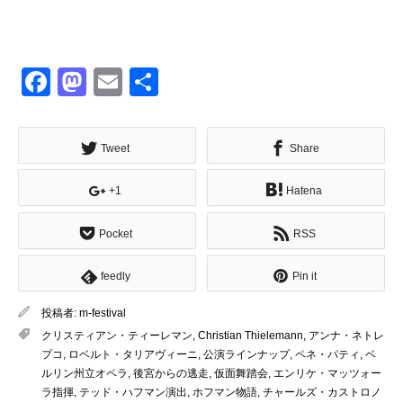
Facebook
Mastodon
Email
共
有
Tweet
Share
+1
Hatena
Pocket
RSS
feedly
Pin it
投稿者:
m-festival
クリスティアン・ティーレマン
,
Christian Thielemann
,
アンナ・ネトレ
プコ
,
ロベルト・タリアヴィーニ
,
公演ラインナップ
,
ペネ・パティ
,
ベ
ルリン州立オペラ
,
後宮からの逃走
,
仮面舞踏会
,
エンリケ・マッツォー
ラ指揮
,
テッド・ハフマン演出
,
ホフマン物語
,
チャールズ・カストロノ