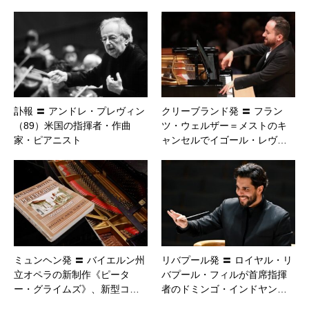
訃報 〓 アンドレ・プレヴィン
クリーブランド発 〓 フラン
（89）米国の指揮者・作曲
ツ・ウェルザー＝メストのキ
家・ピアニスト
ャンセルでイゴール・レヴ…
ミュンヘン発 〓 バイエルン州
リバプール発 〓 ロイヤル・リ
立オペラの新制作《ピータ
バプール・フィルが首席指揮
ー・グライムズ》、新型コ…
者のドミンゴ・インドヤン…