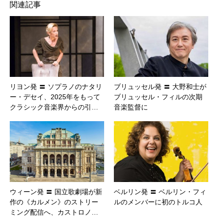
関連記事
リヨン発 〓 ソプラノのナタリ
ブリュッセル発 〓 大野和士が
ー・デセイ、2025年をもって
ブリュッセル・フィルの次期
クラシック音楽界からの引…
音楽監督に
ウィーン発 〓 国立歌劇場が新
ベルリン発 〓 ベルリン・フィ
作の《カルメン》のストリー
ルのメンバーに初のトルコ人
ミング配信へ、カストロノ…