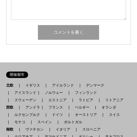
開催都市
北欧
イギリス
アイルランド
デンマーク
アイスランド
ノルウェー
フィンランド
スウェーデン
エストニア
ラトビア
リトアニア
西欧
アンドラ
フランス
ベルギー
オランダ
ルクセンブルク
ドイツ
オーストリア
スイス
モナコ
スペイン
ポルトガル
南欧
ヴァチカン
イタリア
スロベニア
クロアチア
北マケドニア
ギリシャ
北キプロス