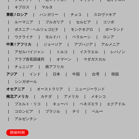
キプロス
マルタ
東欧 / ロシア
ハンガリー
チェコ
スロヴァキア
ルーマニア
ブルガリア
セルビア
コソボ
ボスニア - ヘルツェゴビナ
モンテネグロ
ポーランド
ウクライナ
モルドバ
ベラルーシ
ロシア
中東 / アフリカ
ジョージア
アブハジア
アルメニア
アゼルバイジャン
トルコ
イスラエル
レバノン
アラブ首長国連邦
オマーン
マダガスカル
チュニジア
南アフリカ
アジア
インド
日本
中国
台湾
韓国
シンガポール
オセアニア
オーストラリア
ニュージーランド
南北アメリカ
カナダ
アメリカ
メキシコ
プエルト・リコ
キューバ
ベネズエラ
エクアドル
コロンビア
ブラジル
チリ
ペルー
アルゼンチン
開催時期