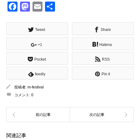
Facebook
Mastodon
Email
共
有
Tweet
Share
+1
Hatena
Pocket
RSS
feedly
Pin it
投稿者:
m-festival
コメント:
0
関連記事