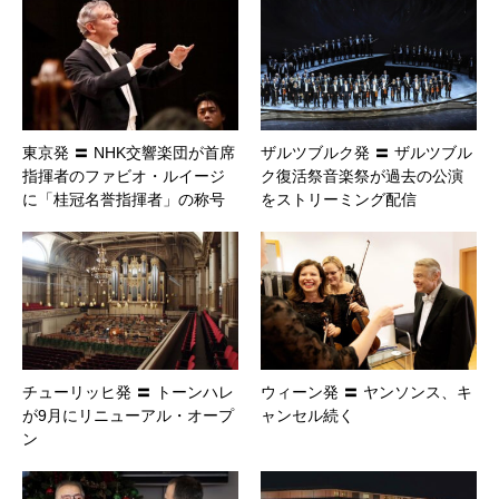
東京発 〓 NHK交響楽団が首席
ザルツブルク発 〓 ザルツブル
指揮者のファビオ・ルイージ
ク復活祭音楽祭が過去の公演
に「桂冠名誉指揮者」の称号
をストリーミング配信
チューリッヒ発 〓 トーンハレ
ウィーン発 〓 ヤンソンス、キ
が9月にリニューアル・オープ
ャンセル続く
ン