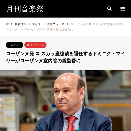
月刊音楽祭
検索
新着情報
スイス
楽壇ニュース
ローザンヌ発 〓 スカラ座総裁を退任する
ドミニク・マイヤーがローザンヌ室内管の総監督に
スイス
楽壇ニュース
ローザンヌ発 〓 スカラ座総裁を退任するドミニク・マイ
ヤーがローザンヌ室内管の総監督に