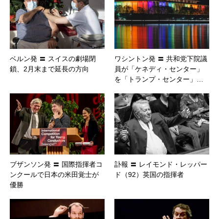
ベルン発 〓 スイスの劇場閉
ワシントン発 〓 共和党下院議
鎖、2月末まで延長の方向
員が「ケネディ・センター」
を「トランプ・センター」…
ブザンソン発 〓 国際指揮者コ
訃報 〓 レイモンド・レッパー
ンクールで日本の米田覚士が
ド（92）英国の指揮者
優勝