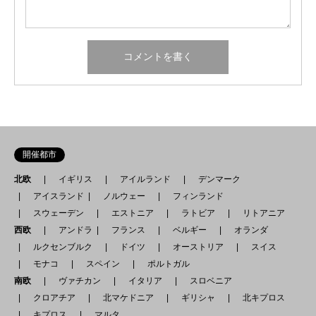
開催都市
北欧
イギリス
アイルランド
デンマーク
アイスランド
ノルウェー
フィンランド
スウェーデン
エストニア
ラトビア
リトアニア
西欧
アンドラ
フランス
ベルギー
オランダ
ルクセンブルク
ドイツ
オーストリア
スイス
モナコ
スペイン
ポルトガル
南欧
ヴァチカン
イタリア
スロベニア
クロアチア
北マケドニア
ギリシャ
北キプロス
キプロス
マルタ