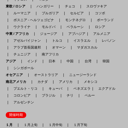
東欧 / ロシア
ハンガリー
チェコ
スロヴァキア
ルーマニア
ブルガリア
セルビア
コソボ
ボスニア - ヘルツェゴビナ
モンテネグロ
ポーランド
ウクライナ
モルドバ
ベラルーシ
ロシア
中東 / アフリカ
ジョージア
アブハジア
アルメニア
アゼルバイジャン
トルコ
イスラエル
レバノン
アラブ首長国連邦
オマーン
マダガスカル
チュニジア
南アフリカ
アジア
インド
日本
中国
台湾
韓国
シンガポール
オセアニア
オーストラリア
ニュージーランド
南北アメリカ
カナダ
アメリカ
メキシコ
プエルト・リコ
キューバ
ベネズエラ
エクアドル
コロンビア
ブラジル
チリ
ペルー
アルゼンチン
開催時期
１月
１月上旬
１月中旬
１月下旬