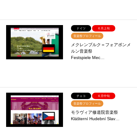
ドイツ
６月上旬
音楽祭プロフィール
メクレンブルク＝フォアポンメ
ルン音楽祭
Festspiele Mec…
チェコ
６月中旬
音楽祭プロフィール
モラヴィア修道院音楽祭
Klášterní Hudební Slav…