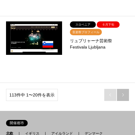
スロベニア
６月下旬
音楽祭プロフィール
リュブリャーナ芸術祭
Festivala Ljubljana
113件中 1〜20件を表示


開催都市
北欧
イギリス
アイルランド
デンマーク