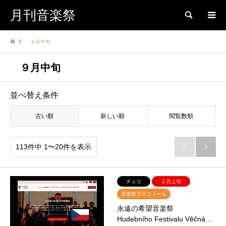
月刊音楽祭
検索
９月中旬
９月中旬
並べ替え条件
古い順
新しい順
閲覧数順
113件中 1〜20件を表示


チェコ
２月上旬
音楽祭プロフィール
永遠の希望音楽祭
Hudebního Festivalu Věčná…