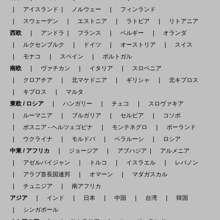
アイスランド
ノルウェー
フィンランド
スウェーデン
エストニア
ラトビア
リトアニア
西欧
アンドラ
フランス
ベルギー
オランダ
ルクセンブルク
ドイツ
オーストリア
スイス
モナコ
スペイン
ポルトガル
南欧
ヴァチカン
イタリア
スロベニア
クロアチア
北マケドニア
ギリシャ
北キプロス
キプロス
マルタ
東欧 / ロシア
ハンガリー
チェコ
スロヴァキア
ルーマニア
ブルガリア
セルビア
コソボ
ボスニア - ヘルツェゴビナ
モンテネグロ
ポーランド
ウクライナ
モルドバ
ベラルーシ
ロシア
中東 / アフリカ
ジョージア
アブハジア
アルメニア
アゼルバイジャン
トルコ
イスラエル
レバノン
アラブ首長国連邦
オマーン
マダガスカル
チュニジア
南アフリカ
アジア
インド
日本
中国
台湾
韓国
シンガポール