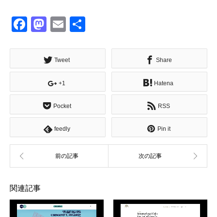
Facebook
Mastodon
Email
共
有
Tweet
Share
+1
Hatena
Pocket
RSS
feedly
Pin it
関連記事