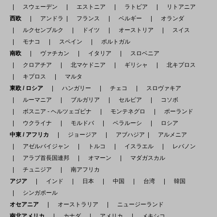
スウェーデン
エストニア
ラトビア
リトアニア
西欧
アンドラ
フランス
ベルギー
オランダ
ルクセンブルク
ドイツ
オーストリア
スイス
モナコ
スペイン
ポルトガル
南欧
ヴァチカン
イタリア
スロベニア
クロアチア
北マケドニア
ギリシャ
北キプロス
キプロス
マルタ
東欧 / ロシア
ハンガリー
チェコ
スロヴァキア
ルーマニア
ブルガリア
セルビア
コソボ
ボスニア - ヘルツェゴビナ
モンテネグロ
ポーランド
ウクライナ
モルドバ
ベラルーシ
ロシア
中東 / アフリカ
ジョージア
アブハジア
アルメニア
アゼルバイジャン
トルコ
イスラエル
レバノン
アラブ首長国連邦
オマーン
マダガスカル
チュニジア
南アフリカ
アジア
インド
日本
中国
台湾
韓国
シンガポール
オセアニア
オーストラリア
ニュージーランド
南北アメリカ
カナダ
アメリカ
メキシコ