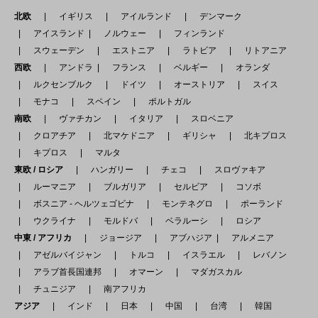
北欧
イギリス
アイルランド
デンマーク
アイスランド
ノルウェー
フィンランド
スウェーデン
エストニア
ラトビア
リトアニア
西欧
アンドラ
フランス
ベルギー
オランダ
ルクセンブルク
ドイツ
オーストリア
スイス
モナコ
スペイン
ポルトガル
南欧
ヴァチカン
イタリア
スロベニア
クロアチア
北マケドニア
ギリシャ
北キプロス
キプロス
マルタ
東欧 / ロシア
ハンガリー
チェコ
スロヴァキア
ルーマニア
ブルガリア
セルビア
コソボ
ボスニア - ヘルツェゴビナ
モンテネグロ
ポーランド
ウクライナ
モルドバ
ベラルーシ
ロシア
中東 / アフリカ
ジョージア
アブハジア
アルメニア
アゼルバイジャン
トルコ
イスラエル
レバノン
アラブ首長国連邦
オマーン
マダガスカル
チュニジア
南アフリカ
アジア
インド
日本
中国
台湾
韓国