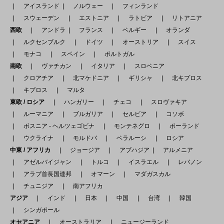
アイスランド
ノルウェー
フィンランド
スウェーデン
エストニア
ラトビア
リトアニア
西欧
アンドラ
フランス
ベルギー
オランダ
ルクセンブルク
ドイツ
オーストリア
スイス
モナコ
スペイン
ポルトガル
南欧
ヴァチカン
イタリア
スロベニア
クロアチア
北マケドニア
ギリシャ
北キプロス
キプロス
マルタ
東欧 / ロシア
ハンガリー
チェコ
スロヴァキア
ルーマニア
ブルガリア
セルビア
コソボ
ボスニア - ヘルツェゴビナ
モンテネグロ
ポーランド
ウクライナ
モルドバ
ベラルーシ
ロシア
中東 / アフリカ
ジョージア
アブハジア
アルメニア
アゼルバイジャン
トルコ
イスラエル
レバノン
アラブ首長国連邦
オマーン
マダガスカル
チュニジア
南アフリカ
アジア
インド
日本
中国
台湾
韓国
シンガポール
オセアニア
オーストラリア
ニュージーランド