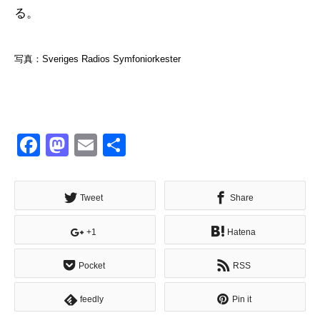
る。
写真：Sveriges Radios Symfoniorkester
Facebook
Mastodon
Email
共
有
Tweet
Share
+1
Hatena
Pocket
RSS
feedly
Pin it