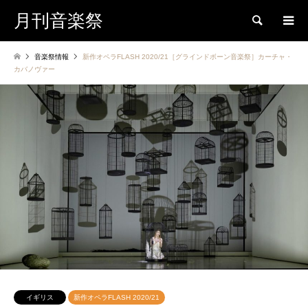
月刊音楽祭
検索
音楽祭情報
新作オペラFLASH 2020/21［グラインドボーン音楽祭］カーチャ・
カバノヴァー
イギリス
新作オペラFLASH 2020/21