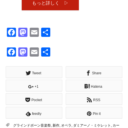
もっと詳しく ▷
Facebook
Mastodon
Email
共
有
Facebook
Mastodon
Email
共
有
Tweet
Share
+1
Hatena
Pocket
RSS
feedly
Pin it
グラインドボーン音楽祭
,
新作
,
オペラ
,
ダミアーノ・ミケレット
,
カー