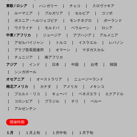
東欧 / ロシア
ハンガリー
チェコ
スロヴァキア
ルーマニア
ブルガリア
セルビア
コソボ
ボスニア - ヘルツェゴビナ
モンテネグロ
ポーランド
ウクライナ
モルドバ
ベラルーシ
ロシア
中東 / アフリカ
ジョージア
アブハジア
アルメニア
アゼルバイジャン
トルコ
イスラエル
レバノン
アラブ首長国連邦
オマーン
マダガスカル
チュニジア
南アフリカ
アジア
インド
日本
中国
台湾
韓国
シンガポール
オセアニア
オーストラリア
ニュージーランド
南北アメリカ
カナダ
アメリカ
メキシコ
プエルト・リコ
キューバ
ベネズエラ
エクアドル
コロンビア
ブラジル
チリ
ペルー
アルゼンチン
開催時期
１月
１月上旬
１月中旬
１月下旬