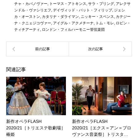
チャ・カバノヴァー
,
トーマス・アトキンス
,
サラ・プリング
,
アレクサ
ンドル・ヴァシリエフ
,
デイヴィッド・バット・フィリップ
,
ジェシ
カ・オーストン
,
カタリナ・ダライマン
,
ニッキー・スペンス
,
カテジー
ナ・クニェジコヴァー
,
アイグル・アクメチーナ
,
トム・モレ
,
ロビン・
ティチアーティ
,
ロンドン・フィルハーモニー管弦楽団
関連記事
新作オペラFLASH
新作オペラFLASH
2020/21［トリエステ歌劇場］
2020/21［エクス＝アン＝プロ
椿姫
ヴァンス音楽祭］トリスタ…