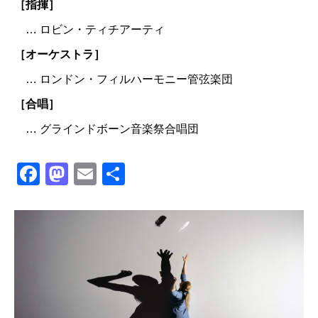
［指揮］
… ロビン・ティチアーティ
［オーケストラ］
… ロンドン・フィルハーモニー管弦楽団
［合唱］
… グラインドボーン音楽祭合唱団
Facebook
Mastodon
Email
共
有