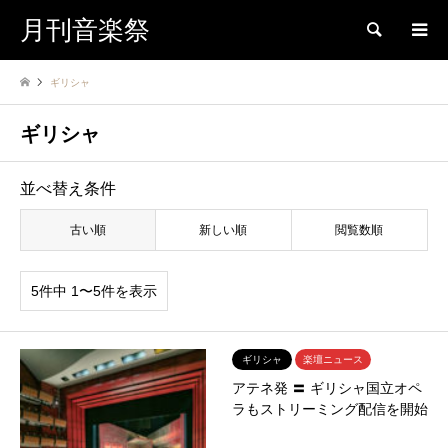
月刊音楽祭
検索
ギリシャ
ギリシャ
並べ替え条件
古い順
新しい順
閲覧数順
5件中 1〜5件を表示
ギリシャ
楽壇ニュース
アテネ発 〓 ギリシャ国立オペ
ラもストリーミング配信を開始