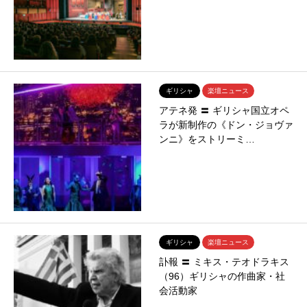
ギリシャ
楽壇ニュース
アテネ発 〓 ギリシャ国立オペ
ラが新制作の《ドン・ジョヴァ
ンニ》をストリーミ…
ギリシャ
楽壇ニュース
訃報 〓 ミキス・テオドラキス
（96）ギリシャの作曲家・社
会活動家