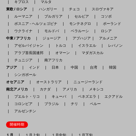
キプロス
マルタ
東欧 / ロシア
ハンガリー
チェコ
スロヴァキア
ルーマニア
ブルガリア
セルビア
コソボ
ボスニア - ヘルツェゴビナ
モンテネグロ
ポーランド
ウクライナ
モルドバ
ベラルーシ
ロシア
中東 / アフリカ
ジョージア
アブハジア
アルメニア
アゼルバイジャン
トルコ
イスラエル
レバノン
アラブ首長国連邦
オマーン
マダガスカル
チュニジア
南アフリカ
アジア
インド
日本
中国
台湾
韓国
シンガポール
オセアニア
オーストラリア
ニュージーランド
南北アメリカ
カナダ
アメリカ
メキシコ
プエルト・リコ
キューバ
ベネズエラ
エクアドル
コロンビア
ブラジル
チリ
ペルー
アルゼンチン
開催時期
１月
１月上旬
１月中旬
１月下旬