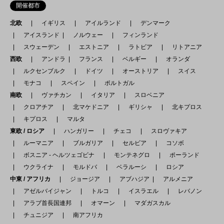
開催都市
北欧
イギリス
アイルランド
デンマーク
アイスランド
ノルウェー
フィンランド
スウェーデン
エストニア
ラトビア
リトアニア
西欧
アンドラ
フランス
ベルギー
オランダ
ルクセンブルク
ドイツ
オーストリア
スイス
モナコ
スペイン
ポルトガル
南欧
ヴァチカン
イタリア
スロベニア
クロアチア
北マケドニア
ギリシャ
北キプロス
キプロス
マルタ
東欧 / ロシア
ハンガリー
チェコ
スロヴァキア
ルーマニア
ブルガリア
セルビア
コソボ
ボスニア - ヘルツェゴビナ
モンテネグロ
ポーランド
ウクライナ
モルドバ
ベラルーシ
ロシア
中東 / アフリカ
ジョージア
アブハジア
アルメニア
アゼルバイジャン
トルコ
イスラエル
レバノン
アラブ首長国連邦
オマーン
マダガスカル
チュニジア
南アフリカ