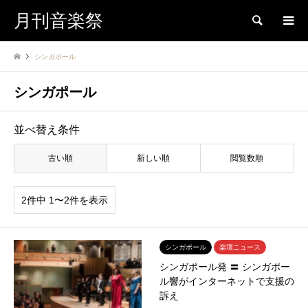
月刊音楽祭
検索
シンガポール
シンガポール
並べ替え条件
古い順
新しい順
閲覧数順
2件中 1〜2件を表示
シンガポール
楽壇ニュース
シンガポール発 〓 シンガポー
ル響がインターネットで支援の
訴え