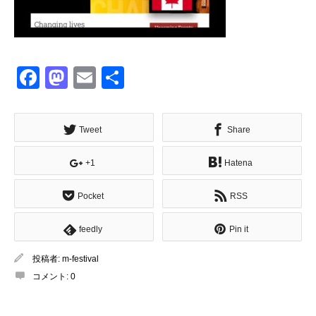
Facebook
Mastodon
Email
共
有
Tweet
Share
+1
Hatena
Pocket
RSS
feedly
Pin it
投稿者:
m-festival
コメント:
0