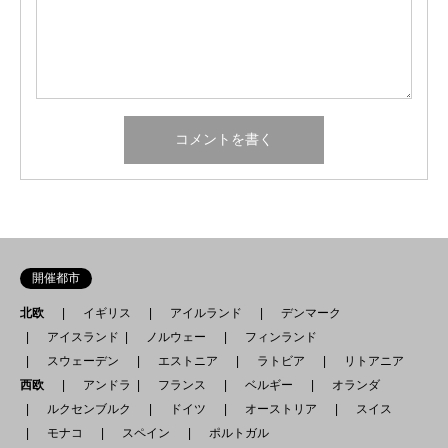
開催都市
北欧
イギリス
アイルランド
デンマーク
アイスランド
ノルウェー
フィンランド
スウェーデン
エストニア
ラトビア
リトアニア
西欧
アンドラ
フランス
ベルギー
オランダ
ルクセンブルク
ドイツ
オーストリア
スイス
モナコ
スペイン
ポルトガル