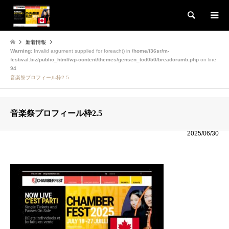
検索
新着情報
Warning
: Invalid argument supplied for foreach() in
/home/i36sr/m-
festival.biz/public_html/wp-content/themes/gensen_tcd050/breadcrumb.php
on line
94
音楽祭プロフィール枠2.5
音楽祭プロフィール枠2.5
2025/06/30