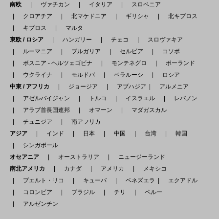
南欧
ヴァチカン
イタリア
スロベニア
クロアチア
北マケドニア
ギリシャ
北キプロス
キプロス
マルタ
東欧 / ロシア
ハンガリー
チェコ
スロヴァキア
ルーマニア
ブルガリア
セルビア
コソボ
ボスニア - ヘルツェゴビナ
モンテネグロ
ポーランド
ウクライナ
モルドバ
ベラルーシ
ロシア
中東 / アフリカ
ジョージア
アブハジア
アルメニア
アゼルバイジャン
トルコ
イスラエル
レバノン
アラブ首長国連邦
オマーン
マダガスカル
チュニジア
南アフリカ
アジア
インド
日本
中国
台湾
韓国
シンガポール
オセアニア
オーストラリア
ニュージーランド
南北アメリカ
カナダ
アメリカ
メキシコ
プエルト・リコ
キューバ
ベネズエラ
エクアドル
コロンビア
ブラジル
チリ
ペルー
アルゼンチン