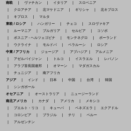
南欧
ヴァチカン
イタリア
スロベニア
クロアチア
北マケドニア
ギリシャ
北キプロス
キプロス
マルタ
東欧 / ロシア
ハンガリー
チェコ
スロヴァキア
ルーマニア
ブルガリア
セルビア
コソボ
ボスニア - ヘルツェゴビナ
モンテネグロ
ポーランド
ウクライナ
モルドバ
ベラルーシ
ロシア
中東 / アフリカ
ジョージア
アブハジア
アルメニア
アゼルバイジャン
トルコ
イスラエル
レバノン
アラブ首長国連邦
オマーン
マダガスカル
チュニジア
南アフリカ
アジア
インド
日本
中国
台湾
韓国
シンガポール
オセアニア
オーストラリア
ニュージーランド
南北アメリカ
カナダ
アメリカ
メキシコ
プエルト・リコ
キューバ
ベネズエラ
エクアドル
コロンビア
ブラジル
チリ
ペルー
アルゼンチン