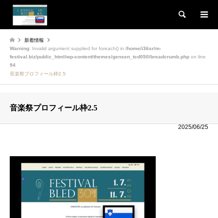
検索
新着情報
Warning
: Invalid argument supplied for foreach() in
/home/i36sr/m-
festival.biz/public_html/wp-content/themes/gensen_tcd050/breadcrumb.php
on line
94
音楽祭プロフィール枠2.5
音楽祭プロフィール枠2.5
2025/06/25