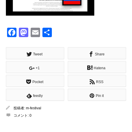
Facebook
Mastodon
Email
共
有
Tweet
Share
+1
Hatena
Pocket
RSS
feedly
Pin it
投稿者:
m-festival
コメント:
0