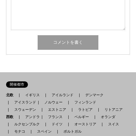
開催都市
北欧
イギリス
アイルランド
デンマーク
アイスランド
ノルウェー
フィンランド
スウェーデン
エストニア
ラトビア
リトアニア
西欧
アンドラ
フランス
ベルギー
オランダ
ルクセンブルク
ドイツ
オーストリア
スイス
モナコ
スペイン
ポルトガル