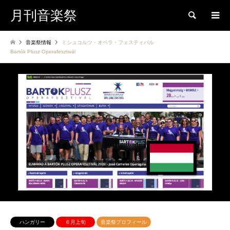
月刊音楽祭
検索
音楽祭情報
ミシュコルツ・オペラ・フェスティバル
Bartók Plusz Operafesztivál
ハンガリー
６月上旬
音楽祭プロフィール