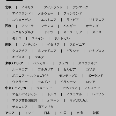
北欧
イギリス
アイルランド
デンマーク
アイスランド
ノルウェー
フィンランド
スウェーデン
エストニア
ラトビア
リトアニア
西欧
アンドラ
フランス
ベルギー
オランダ
ルクセンブルク
ドイツ
オーストリア
スイス
モナコ
スペイン
ポルトガル
南欧
ヴァチカン
イタリア
スロベニア
クロアチア
北マケドニア
ギリシャ
北キプロス
キプロス
マルタ
東欧 / ロシア
ハンガリー
チェコ
スロヴァキア
ルーマニア
ブルガリア
セルビア
コソボ
ボスニア - ヘルツェゴビナ
モンテネグロ
ポーランド
ウクライナ
モルドバ
ベラルーシ
ロシア
中東 / アフリカ
ジョージア
アブハジア
アルメニア
アゼルバイジャン
トルコ
イスラエル
レバノン
アラブ首長国連邦
オマーン
マダガスカル
チュニジア
南アフリカ
アジア
インド
日本
中国
台湾
韓国