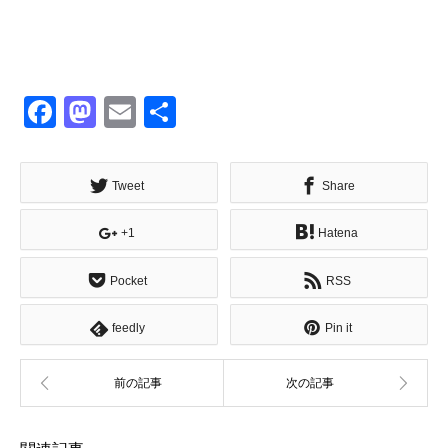
Facebook
Mastodon
Email
共
有
Tweet
Share
+1
Hatena
Pocket
RSS
feedly
Pin it