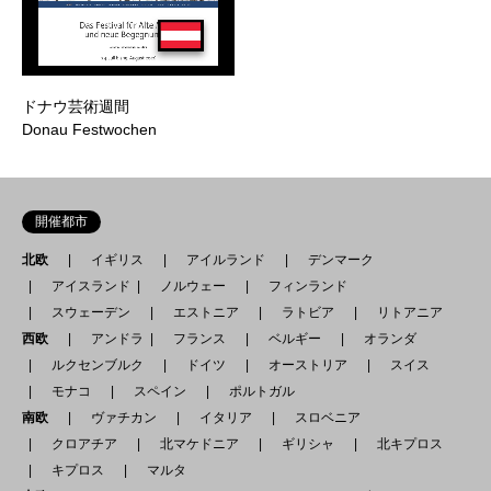
ドナウ芸術週間
Donau Festwochen
開催都市
北欧
イギリス
アイルランド
デンマーク
アイスランド
ノルウェー
フィンランド
スウェーデン
エストニア
ラトビア
リトアニア
西欧
アンドラ
フランス
ベルギー
オランダ
ルクセンブルク
ドイツ
オーストリア
スイス
モナコ
スペイン
ポルトガル
南欧
ヴァチカン
イタリア
スロベニア
クロアチア
北マケドニア
ギリシャ
北キプロス
キプロス
マルタ