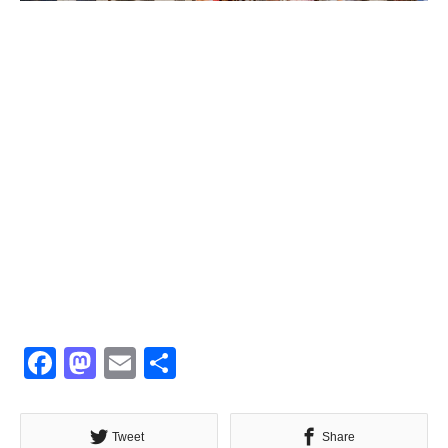
Facebook
Mastodon
Email
共
有
Tweet
Share