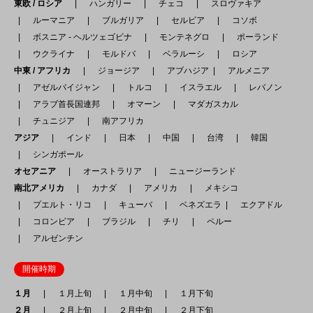
東欧 / ロシア
ハンガリー
チェコ
スロヴァキア
ルーマニア
ブルガリア
セルビア
コソボ
ボスニア - ヘルツェゴビナ
モンテネグロ
ポーランド
ウクライナ
モルドバ
ベラルーシ
ロシア
中東 / アフリカ
ジョージア
アブハジア
アルメニア
アゼルバイジャン
トルコ
イスラエル
レバノン
アラブ首長国連邦
オマーン
マダガスカル
チュニジア
南アフリカ
アジア
インド
日本
中国
台湾
韓国
シンガポール
オセアニア
オーストラリア
ニュージーランド
南北アメリカ
カナダ
アメリカ
メキシコ
プエルト・リコ
キューバ
ベネズエラ
エクアドル
コロンビア
ブラジル
チリ
ペルー
アルゼンチン
開催時期
１月
１月上旬
１月中旬
１月下旬
２月
２月上旬
２月中旬
２月下旬