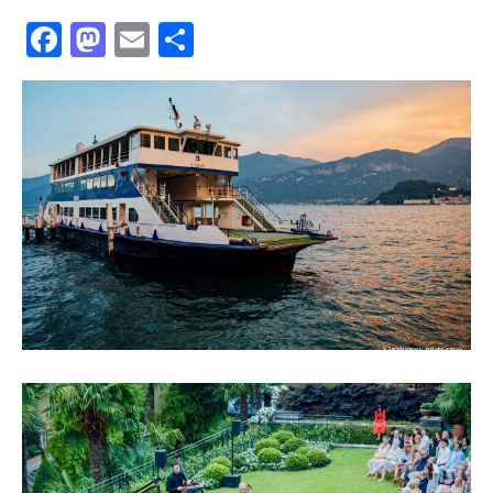
Facebook
Mastodon
Email
共
有