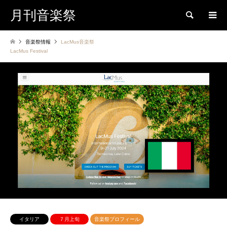
月刊音楽祭
検索
音楽祭情報
LacMus音楽祭
LacMus Festival
イタリア
７月上旬
音楽祭プロフィール