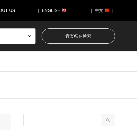
OUT US
｜ ENGLISH
｜
｜ 中文
｜