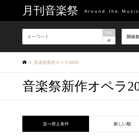
月刊音楽祭
A r o u n d t h e M u s i c 
and
開催
or
音楽祭新作オペラ2020
音楽祭新作オペラ20
並べ替え条件
新しい順