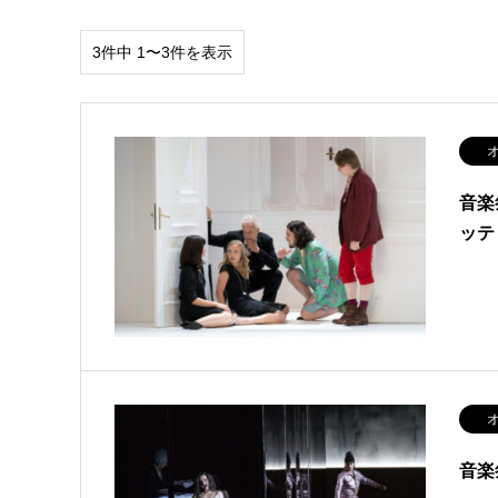
3件中 1〜3件を表示
オ
音楽
ッテ
オ
音楽