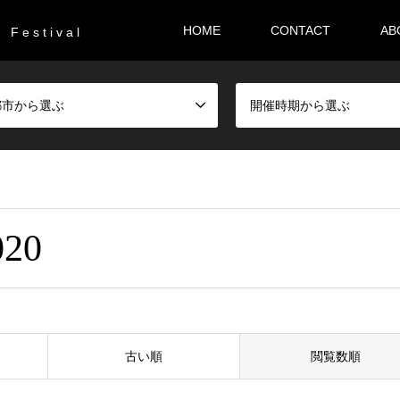
HOME
CONTACT
AB
F e s t i v a l
都市から選ぶ
開催時期から選ぶ
20
古い順
閲覧数順