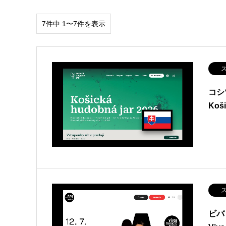
7件中 1〜7件を表示
ス
コシ
Koši
ス
ビバ