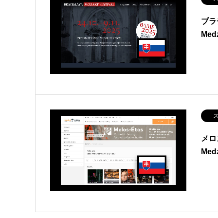
ブラ
Med
ス
メロ
Medz