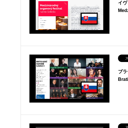
イヴ
Med
ス
ブラ
Brat
ス