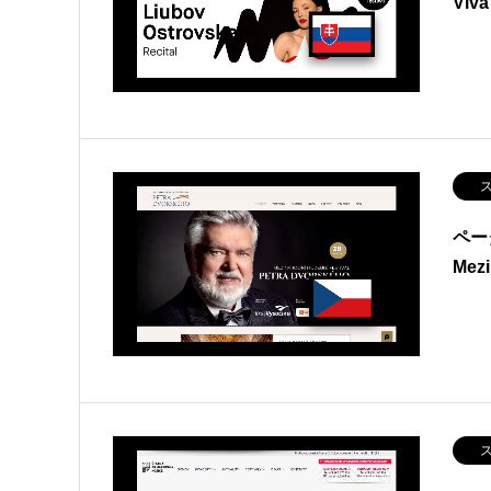
Viv
ス
ペー
Mez
ス