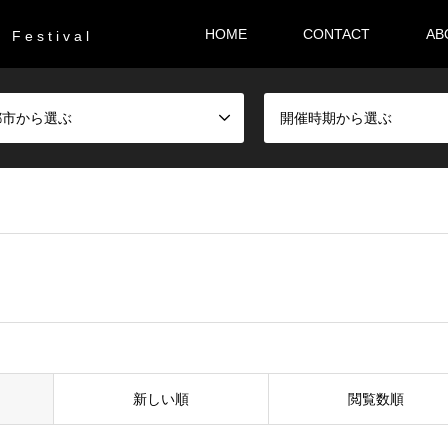
HOME
CONTACT
AB
F e s t i v a l
都市から選ぶ
開催時期から選ぶ
新しい順
閲覧数順