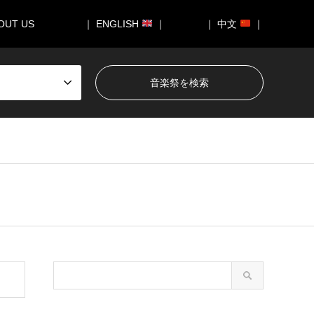
OUT US
｜ ENGLISH
｜
｜ 中文
｜