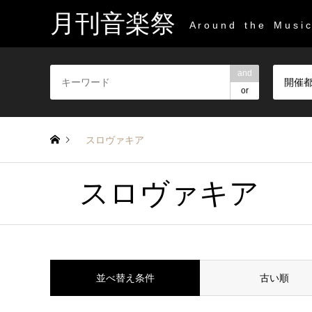
月刊音楽祭
A r o u n d t h e M u s i c 
and
開催
or
スロヴァキア
スロヴァキア
並べ替え条件
古い順